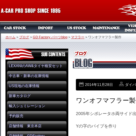
ホーム
>
ブログ
>
GD Factory パーツblog
>
マフラー
>
ワンオフマフラー製作
LEXANIのAW&タイヤ格安セット
中古車・新車の在庫情報
2014年11月28日
ダイバン
US現地の在庫情報
新車カタログ
ワンオフマフラー製
輸入シュミレーション
2005年シボレータホ両サイド
予約販売
Yの字のパイプを作り
店舗情報 東京本店