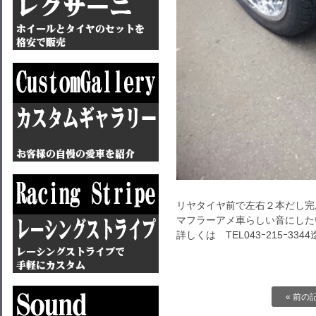
リヤタイヤ前で左右２本だし完成
マフラーアメ車らしい音にした
詳しくは TEL043ｰ215ｰ3344
« 前の