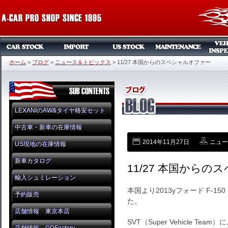
ホーム
>
ブログ
>
ニュース＆トピックス
>
11/27 本国からのスペシャルオファー
LEXANIのAW&タイヤ格安セット
中古車・新車の在庫情報
2014年11月27日
ニュー
US現地の在庫情報
新車カタログ
11/27 本国から
輸入シュミレーション
本国より2013yフォード F-1
予約販売
た。
店舗情報 東京本店
SVT（Super Vehicle 