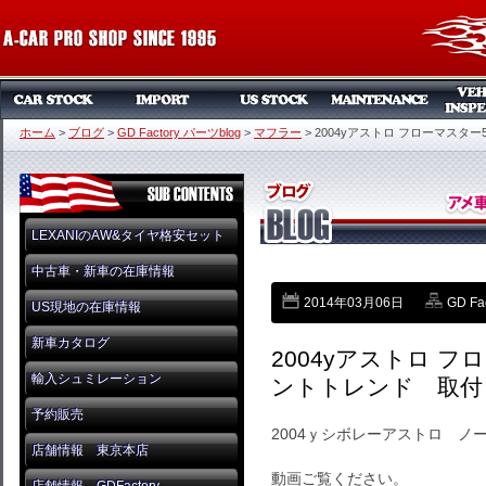
ホーム
>
ブログ
>
GD Factory パーツblog
>
マフラー
>
2004yアストロ フローマスタ
LEXANIのAW&タイヤ格安セット
中古車・新車の在庫情報
2014年03月06日
GD Fa
US現地の在庫情報
新車カタログ
2004yアストロ 
輸入シュミレーション
ントトレンド 取付
予約販売
2004ｙシボレーアストロ ノ
店舗情報 東京本店
動画ご覧ください。