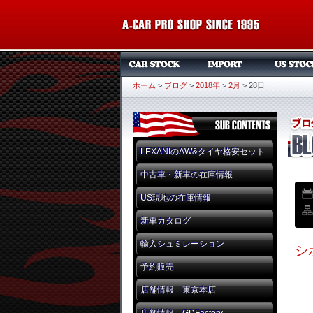
ホーム
>
ブログ
>
2018年
>
2月
>
28日
LEXANIのAW&タイヤ格安セット
中古車・新車の在庫情報
US現地の在庫情報
新車カタログ
輸入シュミレーション
シ
予約販売
店舗情報 東京本店