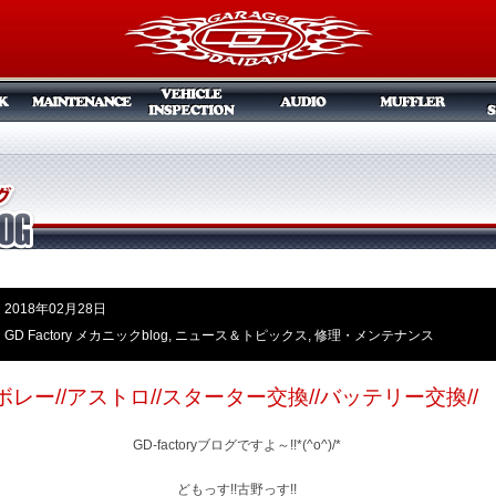
2018年02月28日
GD Factory メカニックblog
,
ニュース＆トピックス
,
修理・メンテナンス
ボレー//アストロ//スターター交換//バッテリー交換//
GD-factoryブログですよ～!!*(^o^)/*
どもっす!!古野っす!!