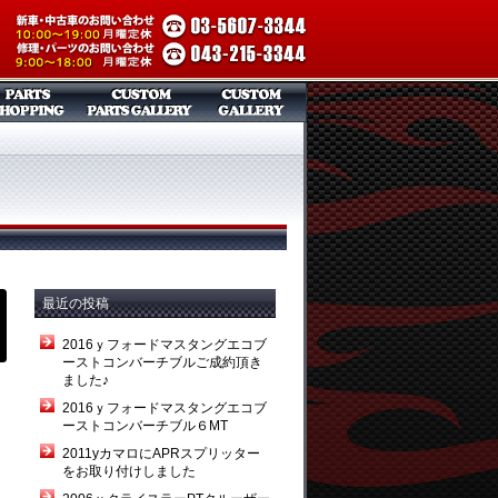
最近の投稿
2016ｙフォードマスタングエコブ
ーストコンバーチブルご成約頂き
ました♪
2016ｙフォードマスタングエコブ
ーストコンバーチブル６MT
2011yカマロにAPRスプリッター
をお取り付けしました