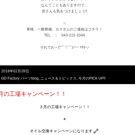
なんてこともありますので、
皆さんも気をつけましょう!!
☆
車検、一般整備、カスタムのご連絡はコチラ！
TEL ： 043-215-3344
それでわ～(*￣▽￣)ﾉ~~ ﾏﾀﾈｰ♪
2018年02月28日
GD Factory パーツblog
,
ニュース＆トピックス
,
今月のPICK UP!!
月の工場キャンペーン！！
３月の工場キャンペーン！！
★
オイル交換キャンペーンになります