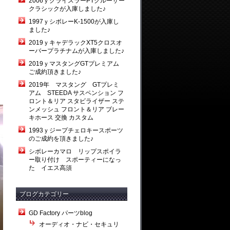
2006ｙクライスラーPTクルーザー
クラシックが入庫しました♪
1997ｙシボレーK-1500が入庫し
ました♪
2019ｙキャデラックXT5クロスオ
ーバープラチナムが入庫しました♪
2019ｙマスタングGTプレミアム
ご成約頂きました♪
2019年 マスタング GTプレミ
アム STEEDA サスペンション フ
ロント＆リア スタビライザー ステ
ンメッシュ フロント＆リア ブレー
キホース 交換 カスタム
1993ｙジープチェロキースポーツ
のご成約を頂きました♪
シボレーカマロ リップスポイラ
ー取り付け スポーティーになっ
た イエス高須
ブログカテゴリー
GD Factory パーツblog
オーディオ・ナビ・セキュリ