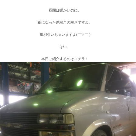
昼間は暖かいのに、
夜になった途端この寒さですよ、
風邪引いちゃいますよ(￣▽￣;)
はい、
本日ご紹介するのはコチラ！