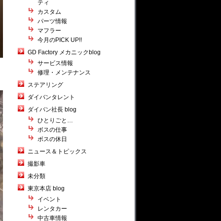
ティ
カスタム
パーツ情報
マフラー
今月のPICK UP!!
GD Factory メカニックblog
サービス情報
修理・メンテナンス
ステアリング
ダイバンタレント
ダイバン社長 blog
ひとりごと…
ボスの仕事
ボスの休日
ニュース＆トピックス
撮影車
未分類
東京本店 blog
イベント
レンタカー
中古車情報