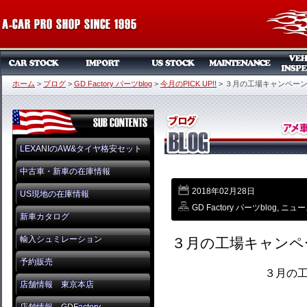
ホーム
>
ブログ
>
GD Factory パーツblog
>
今月のPICK UP!!
>
３月の工場キャンペー
LEXANIのAW&タイヤ格安セット
中古車・新車の在庫情報
2018年02月28日
US現地の在庫情報
GD Factory パーツblog
,
ニュー
新車カタログ
輸入シュミレーション
３月の工場キャンペ
予約販売
３月の
店舗情報 東京本店