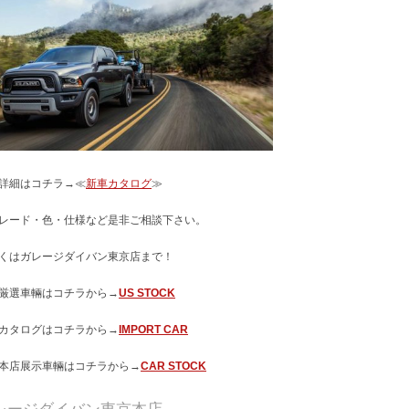
詳細はコチラ→≪
新車カタログ
≫
レード・色・仕様など是非ご相談下さい。
くはガレージダイバン東京店まで！
厳選車輛はコチラから→
US STOCK
カタログはコチラから→
IMPORT CAR
本店展示車輛はコチラから→
CAR STOCK