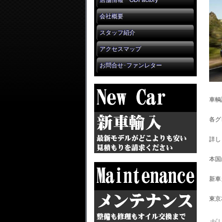
店舗情報 GDFactory
会社概要
スタッフ紹介
アクセスマップ
お問合せ･ファンレター
車輌
各グ
詳し
本国
新車
東京