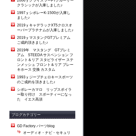
2006ｙクライスラーPTクルーザー
クラシックが入庫しました♪
1997ｙシボレーK-1500が入庫し
ました♪
2019ｙキャデラックXT5クロスオ
ーバープラチナムが入庫しました♪
2019ｙマスタングGTプレミアム
ご成約頂きました♪
2019年 マスタング GTプレミ
アム STEEDA サスペンション フ
ロント＆リア スタビライザー ステ
ンメッシュ フロント＆リア ブレー
キホース 交換 カスタム
1993ｙジープチェロキースポーツ
のご成約を頂きました♪
シボレーカマロ リップスポイラ
ー取り付け スポーティーになっ
た イエス高須
ブログカテゴリー
GD Factory パーツblog
オーディオ・ナビ・セキュリ