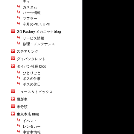
ティ
カスタム
パーツ情報
マフラー
今月のPICK UP!!
GD Factory メカニックblog
サービス情報
修理・メンテナンス
ステアリング
ダイバンタレント
ダイバン社長 blog
ひとりごと…
ボスの仕事
ボスの休日
ニュース＆トピックス
撮影車
未分類
東京本店 blog
イベント
レンタカー
中古車情報