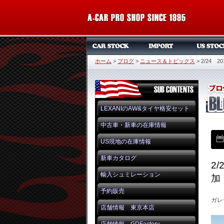
ホーム
>
ブログ
>
ニュース＆トピックス
>
2/24 
LEXANIのAW&タイヤ格安セット
中古車・新車の在庫情報
US現地の在庫情報
新車カタログ
2
輸入シュミレーション
加
予約販売
ガレ
店舗情報 東京本店