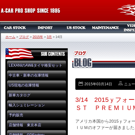
ホーム
>
ブログ
>
2015年
>
3月
>
14日
LEXANIのAW&タイヤ格安セット
中古車・新車の在庫情報
2015年03月14日
ニュー
US現地の在庫情報
新車カタログ
3/14 2015ｙ
輸入シュミレーション
ＳＴ ＰＲＥＭＩＵ
予約販売
アメリカ本国から2015ｙフ
店舗情報 東京本店
ＩＵＭのオファーが届きました