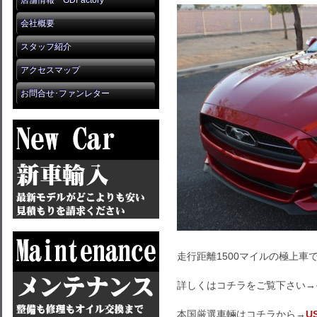
店舗情報 GDFactory
会社概要
スタッフ紹介
アクセスマップ
お問合せ･ファンレター
走行距離1500マイルの極上車
詳しくはコチラをご覧下さい→
本国厳選車輛はコチラから→
U