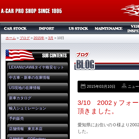
ホーム
>
ブログ
>
2015年
>
3月
>
10日
LEXANIのAW&タイヤ格安セット
中古車・新車の在庫情報
2015年03月10日
ニュー
US現地の在庫情報
新車カタログ
3/10 2002ｙ
輸入シュミレーション
頂きました。
予約販売
愛知県にお住いのＯ様より20
店舗情報 東京本店
した。