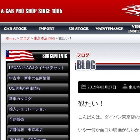
ホーム
>
ブログ
>
東京本店 blog
>
観たい！
LEXANIのAW&タイヤ格安セット
中古車・新車の在庫情報
2015年03月27日
東京本店
US現地の在庫情報
新車カタログ
観たい！
輸入シュミレーション
こんばんは。ダイバン東京店の
予約販売
いやー何か面白い映画がないか
店舗情報 東京本店