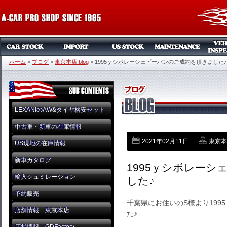
ホーム
>
ブログ
>
東京本店 blog
>
1995ｙシボレーシェビーバンのご成約を頂きました♪
LEXANIのAW&タイヤ格安セット
中古車・新車の在庫情報
2021年02月11日
東京本店
US現地の在庫情報
新車カタログ
1995ｙシボレー
輸入シュミレーション
した♪
予約販売
千葉県にお住いのS様より199
店舗情報 東京本店
た♪