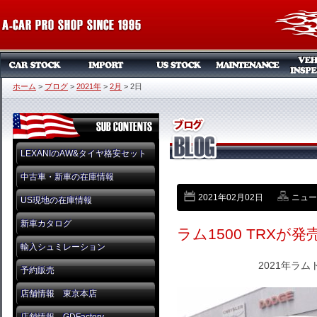
ホーム
>
ブログ
>
2021年
>
2月
>
2日
LEXANIのAW&タイヤ格安セット
中古車・新車の在庫情報
2021年02月02日
ニュー
US現地の在庫情報
新車カタログ
ラム1500 TRXが
輸入シュミレーション
2021年ラム
予約販売
店舗情報 東京本店