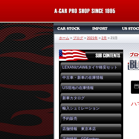
ホーム
>
ブログ
>
2021年
>
2月
>
21日
LEXANIのAW&タイヤ格安セット
中古車・新車の在庫情報
US現地の在庫情報
新車カタログ
ハ
輸入シュミレーション
予約販売
店舗情報 東京本店