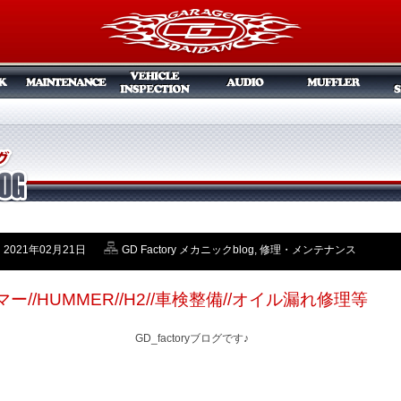
2021年02月21日
GD Factory メカニックblog
,
修理・メンテナンス
マー//HUMMER//H2//車検整備//オイル漏れ修理等
GD_factoryブログです♪