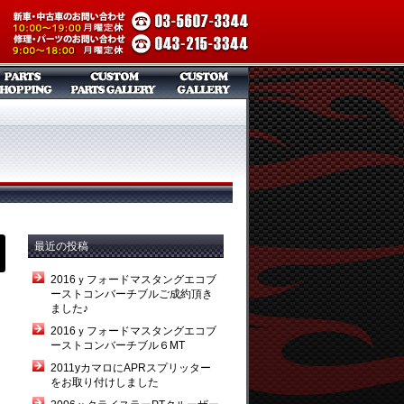
最近の投稿
2016ｙフォードマスタングエコブ
ーストコンバーチブルご成約頂き
ました♪
2016ｙフォードマスタングエコブ
ーストコンバーチブル６MT
2011yカマロにAPRスプリッター
をお取り付けしました