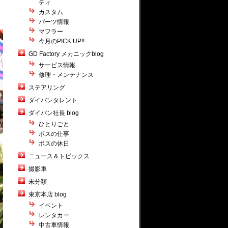
ティ
カスタム
パーツ情報
マフラー
今月のPICK UP!!
GD Factory メカニックblog
サービス情報
修理・メンテナンス
ステアリング
ダイバンタレント
ダイバン社長 blog
ひとりごと…
ボスの仕事
ボスの休日
ニュース＆トピックス
撮影車
未分類
東京本店 blog
イベント
レンタカー
中古車情報