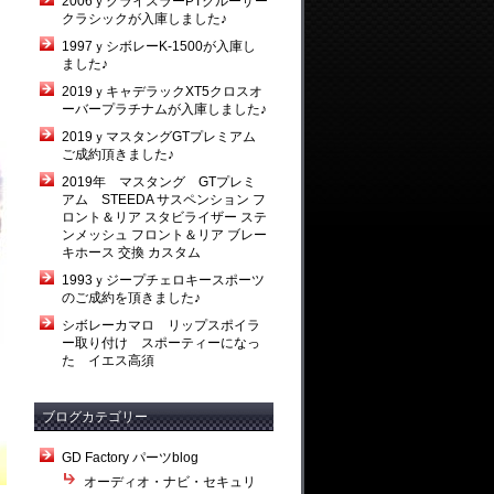
2006ｙクライスラーPTクルーザー
クラシックが入庫しました♪
1997ｙシボレーK-1500が入庫し
ました♪
2019ｙキャデラックXT5クロスオ
ーバープラチナムが入庫しました♪
2019ｙマスタングGTプレミアム
ご成約頂きました♪
2019年 マスタング GTプレミ
アム STEEDA サスペンション フ
ロント＆リア スタビライザー ステ
ンメッシュ フロント＆リア ブレー
キホース 交換 カスタム
1993ｙジープチェロキースポーツ
のご成約を頂きました♪
シボレーカマロ リップスポイラ
ー取り付け スポーティーになっ
た イエス高須
ブログカテゴリー
GD Factory パーツblog
オーディオ・ナビ・セキュリ