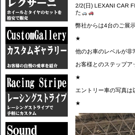
2/2(日) LEXANI C
た
弊社からは4台のご展
★
他のお車のレベルが非
お客様とのステップア
★
エントリー車の写真は
★