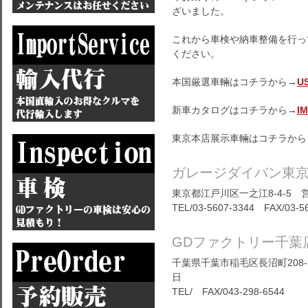
ざいました。
これから車検や納車整備を行っ
ください。
本国厳選車輛はコチラから→
U
新車カタログはコチラから→
I
東京本店展示車輛はコチラから
ガレージダイバン東
東京都江戸川区一之江8-4-5 営
TEL/03-5607-3344 FAX/03-5
GDファクトリー千葉
千葉県千葉市稲毛区長沼町208-1
日
TEL/ FAX/043-298-6544