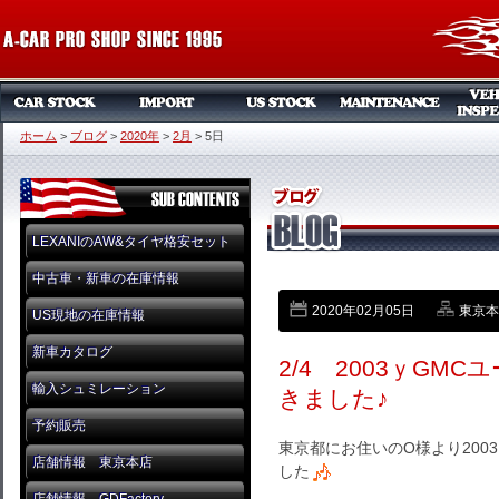
ホーム
>
ブログ
>
2020年
>
2月
>
5日
LEXANIのAW&タイヤ格安セット
中古車・新車の在庫情報
2020年02月05日
東京本店
US現地の在庫情報
新車カタログ
2/4 2003ｙGM
輸入シュミレーション
きました♪
予約販売
東京都にお住いのO様より200
店舗情報 東京本店
した