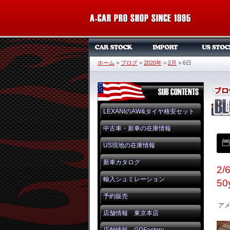
ホーム
>
ブログ
>
2020年
>
2月
>
6日
LEXANIのAW&タイヤ格安セット
中古車・新車の在庫情報
US現地の在庫情報
新車カタログ
2
輸入シュミレーション
5
予約販売
アメ
店舗情報 東京本店