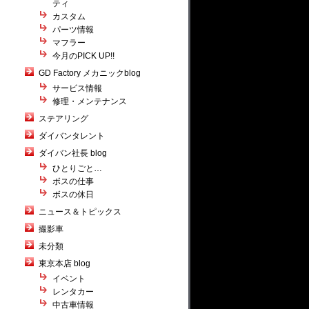
ティ
さ
カスタム
パーツ情報
マフラー
今月のPICK UP!!
GD Factory メカニックblog
サービス情報
修理・メンテナンス
ステアリング
。
ダイバンタレント
ダイバン社長 blog
ひとりごと…
ボスの仕事
ボスの休日
ニュース＆トピックス
撮影車
未分類
東京本店 blog
イベント
レンタカー
中古車情報