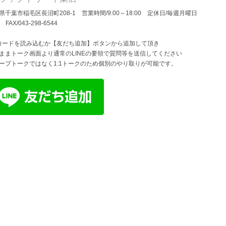
県千葉市稲毛区長沼町208-1 営業時間/9:00～18:00 定休日/毎週月曜日
/ FAX/043-298-6544
コードを読み込むか【友だち追加】ボタンから追加して頂き
ままトーク画面より通常のLINEの要領で質問等を送信してください
ープトークではなく1:1トークのため個別のやり取りが可能です。