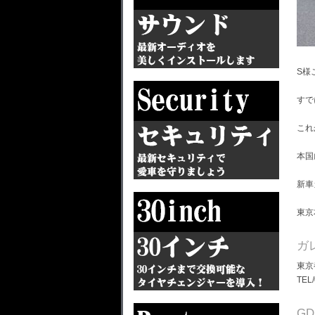
S様
すで
これ
本国
新車
東京
ガ
東京
TEL
G