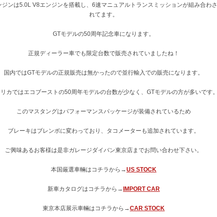
ンジンは5.0L V8エンジンを搭載し、6速マニュアルトランスミッションが組み合わ
れてます。
GTモデルの50周年記念車になります。
正規ディーラー車でも限定台数で販売されていましたね！
国内ではGTモデルの正規販売は無かったので並行輸入での販売になります。
メリカではエコブーストの50周年モデルの台数が少なく、GTモデルの方が多いです
このマスタングはパフォーマンスパッケージが装備されているため
ブレーキはブレンボに変わっており、タコメーターも追加されています。
ご興味あるお客様は是非ガレージダイバン東京店までお問い合わせ下さい。
本国厳選車輛はコチラから→
US STOCK
新車カタログはコチラから→
IMPORT CAR
東京本店展示車輛はコチラから→
CAR STOCK