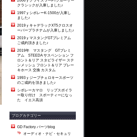
2006ｙクライスラーPTクルーザー
クラシックが入庫しました♪
1997ｙシボレーK-1500が入庫し
ました♪
2019ｙキャデラックXT5クロスオ
ーバープラチナムが入庫しました♪
2019ｙマスタングGTプレミアム
ご成約頂きました♪
2019年 マスタング GTプレミ
アム STEEDA サスペンション フ
ロント＆リア スタビライザー ステ
ンメッシュ フロント＆リア ブレー
キホース 交換 カスタム
1993ｙジープチェロキースポーツ
のご成約を頂きました♪
シボレーカマロ リップスポイラ
ー取り付け スポーティーになっ
た イエス高須
ブログカテゴリー
GD Factory パーツblog
オーディオ・ナビ・セキュリ