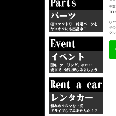
千葉
TEL
QR
その
グル