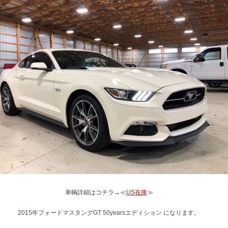
車輌詳細はコチラ→≪
US在庫
≫
2015年フォードマスタングGT 50yearsエディション になります。