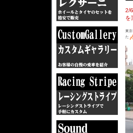
2
を
東京
た