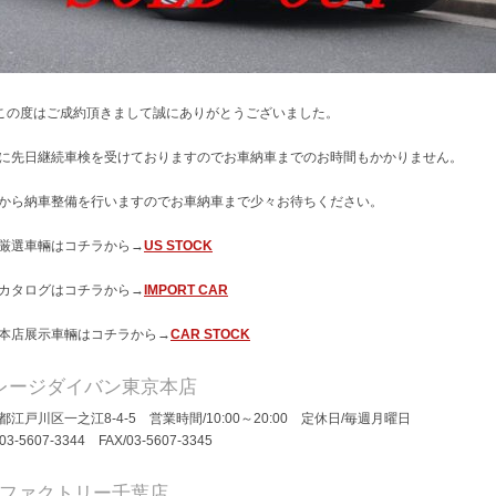
この度はご成約頂きまして誠にありがとうございました。
に先日継続車検を受けておりますのでお車納車までのお時間もかかりません。
から納車整備を行いますのでお車納車まで少々お待ちください。
厳選車輛はコチラから→
US STOCK
カタログはコチラから→
IMPORT CAR
本店展示車輛はコチラから→
CAR STOCK
レージダイバン東京本店
都江戸川区一之江8-4-5 営業時間/10:00～20:00 定休日/毎週月曜日
/03-5607-3344 FAX/03-5607-3345
Dファクトリー千葉店