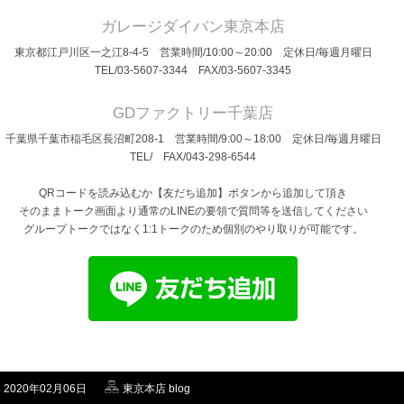
ガレージダイバン東京本店
東京都江戸川区一之江8-4-5 営業時間/10:00～20:00 定休日/毎週月曜日
TEL/03-5607-3344 FAX/03-5607-3345
GDファクトリー千葉店
千葉県千葉市稲毛区長沼町208-1 営業時間/9:00～18:00 定休日/毎週月曜日
TEL/ FAX/043-298-6544
QRコードを読み込むか【友だち追加】ボタンから追加して頂き
そのままトーク画面より通常のLINEの要領で質問等を送信してください
グループトークではなく1:1トークのため個別のやり取りが可能です。
2020年02月06日
東京本店 blog