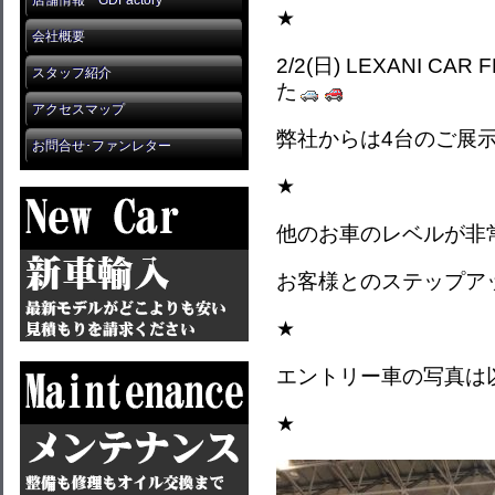
店舗情報 GDFactory
★
会社概要
2/2(日) LEXANI C
スタッフ紹介
た
アクセスマップ
弊社からは4台のご展
お問合せ･ファンレター
★
他のお車のレベルが非
お客様とのステップア
★
エントリー車の写真は
★