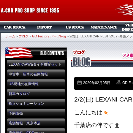
ホーム
>
ブログ
>
GD Factory パーツblog
>
2/2(日) LEXANI CAR FESTIVAL in 幕張メ
LEXANIのAW&タイヤ格安セット
中古車・新車の在庫情報
2020年02月05日
GD Fa
US現地の在庫情報
新車カタログ
2/2(日) LEXANI C
輸入シュミレーション
こんにちは
予約販売
店舗情報 東京本店
千葉店の伴です