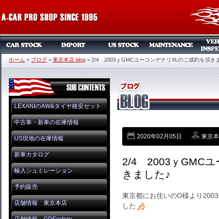
ホーム
>
ブログ
>
東京本店 blog
>
2/4 2003ｙGMCユーコンデナリXLのご成約を頂き
LEXANIのAW&タイヤ格安セット
中古車・新車の在庫情報
2020年02月05日
東京本店
US現地の在庫情報
新車カタログ
2/4 2003ｙGM
輸入シュミレーション
きました♪
予約販売
東京都にお住いのO様より200
店舗情報 東京本店
した