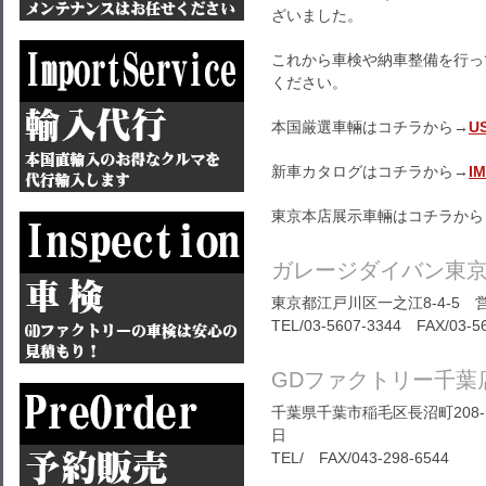
ざいました。
これから車検や納車整備を行っ
ください。
本国厳選車輛はコチラから→
U
新車カタログはコチラから→
I
東京本店展示車輛はコチラから
ガレージダイバン東
東京都江戸川区一之江8-4-5 営
TEL/03-5607-3344 FAX/03-5
GDファクトリー千葉
千葉県千葉市稲毛区長沼町208-1
日
TEL/ FAX/043-298-6544