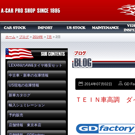
ホーム
>
ブログ
>
2014年
>
7月
>
2日
LEXANIのAW&タイヤ格安セット
中古車・新車の在庫情報
2014年07月02日
GD Fa
US現地の在庫情報
新車カタログ
ＴＥＩＮ車高調 ダ
輸入シュミレーション
予約販売
店舗情報 東京本店