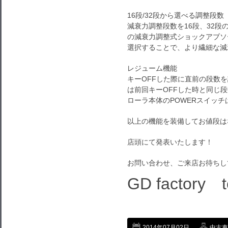
16段/32段から選べる調整段数
減衰力調整段数を16段、32段
の減衰力調整式ショックアブソ
選択することで、より繊細な減
レジューム機能
キーOFFした際に直前の段数
は前回キーOFFした時と同じ
ローラ本体のPOWERスイッ
以上の機能を装備してお値段は
店頭にて発表いたします！
お問い合わせ、ご来店お待ちし
GD factory 
2014年07月02日
中古車