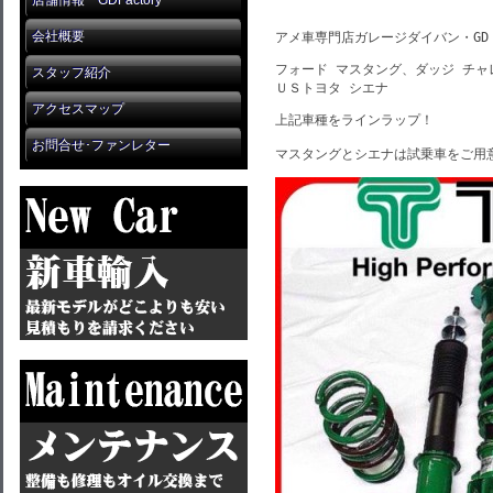
店舗情報 GDFactory
会社概要
アメ車専門店ガレージダイバン・GD 
フォード マスタング、ダッジ チャレ
スタッフ紹介
ＵＳトヨタ シエナ
アクセスマップ
上記車種をラインラップ！

お問合せ･ファンレター
マスタングとシエナは試乗車をご用