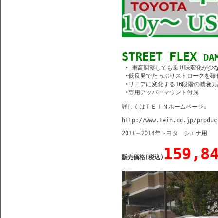
STREET FLEX
DA
 • 車高調整しても乗り味変化が少な
 •低反発でたっぷりストロークを確
 •リニアに変化する16段階の減衰力
 •専用アッパーマウント付属
詳しくはＴＥＩＮホームページ↓
http://www.tein.co.jp/produc
2011～2014年トヨタ　シエナ用
159,8
販売価格(税込)