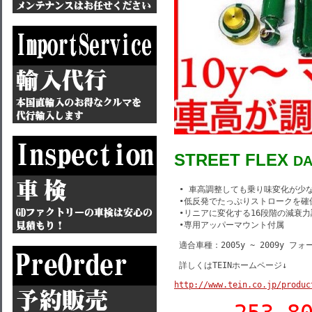
STREET FLEX
D
 • 車高調整しても乗り味変化が少な
 •低反発でたっぷりストロークを確
 •リニアに変化する16段階の減衰力
 •専用アッパーマウント付属
 適合車種：2005y ~ 2009y フ
 詳しくはTEINホームページ↓
http://www.tein.co.jp/produc