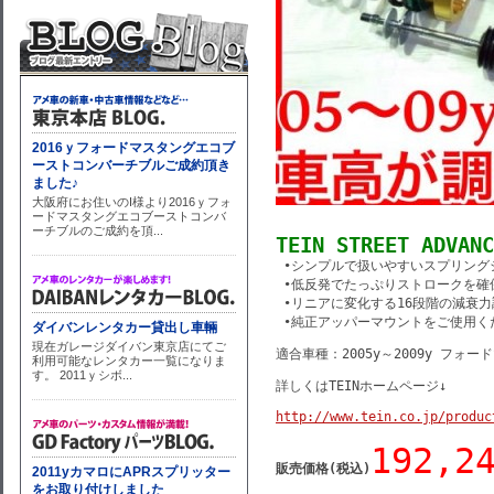
TEIN STREET ADVANC
 •シンプルで扱いやすいスプリング
 •低反発でたっぷりストロークを確
 •リニアに変化する16段階の減衰力
 •純正アッパーマウントをご使用
適合車種：2005y～2009y フォー
詳しくはTEINホームページ↓
http://www.tein.co.jp/produc
192,2
販売価格(税込)