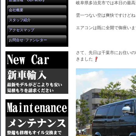
店舗情報 GDFactory
岐阜県多治見市では本日の最高気
会社概要
雲一つない空は爽快ですけどね
スタッフ紹介
エアコンは既に全開で御座いま
アクセスマップ
お問合せ･ファンレター
さて、先日は千葉市にお住いのK様
きました