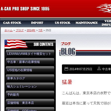
ホーム
>
ブログ
>
2014年
>
7月
>
25日
LEXANIのAW&タイヤ格安セット
中古車・新車の在庫情報
2014年07月25日
中古車
US現地の在庫情報
新車カタログ
猛暑
輸入シュミレーション
こんばんは。東京本店の水野で
予約販売
店舗情報 東京本店
最近は本当に夏って天気で頭が