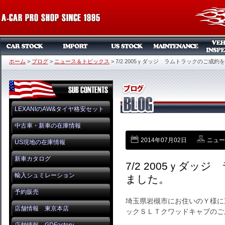
ホーム
>
ブログ
>
ニュース＆トピックス
>
7/2 2005ｙダッジ ラムトラックのご成約
LEXANIのAW&タイヤ格安セット
中古車・新車の在庫情報
2014年07月02日
ニュー
US現地の在庫情報
新車カタログ
7/2 2005ｙダ
輸入シュミレーション
ました。
予約販売
埼玉県岩槻市にお住いのＹ様に
店舗情報 東京本店
ックＳＬＴクワッドキャブのご