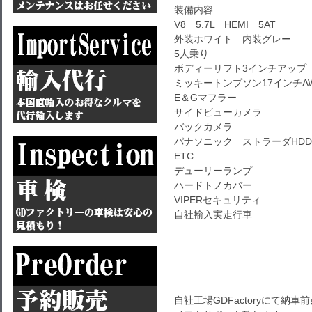
装備内容
V8 5.7L HEMI 5AT
外装ホワイト 内装グレー
5人乗り
ボディーリフト3インチアップ
ミッキートンプソン17インチA
E＆Gマフラー
サイドビューカメラ
バックカメラ
パナソニック ストラーダHD
ETC
デューリーランプ
ハードトノカバー
VIPERセキュリティ
自社輸入実走行車
自社工場GDFactoryにて納