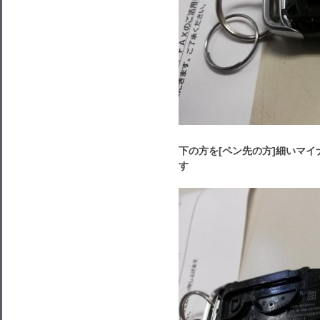
下の方を[ペン先の方]細いマ
す