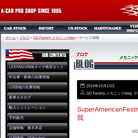
ホーム
>
ブログ
>
GD Factory メカニックblog
>
サービス情報
LEXANIのAW&タイヤ格安セット
中古車・新車の在庫情報
2019年10月13日
US現地の在庫情報
GD Factory メカニックblog
,
サ
新車カタログ
輸入シュミレーション
SuperAmericanFe
我
予約販売
店舗情報 東京本店
GD