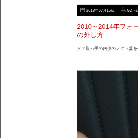
2018年07月15日
GD F
2010～2014年
の外し方
ドア取っ手の内側のメクラ蓋を