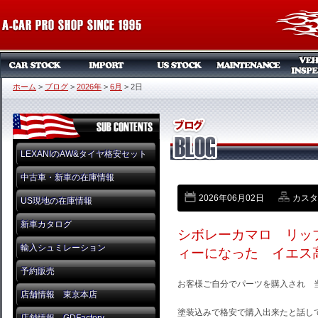
ホーム
>
ブログ
>
2026年
>
6月
>
2日
LEXANIのAW&タイヤ格安セット
中古車・新車の在庫情報
2026年06月02日
カスタ
US現地の在庫情報
新車カタログ
シボレーカマロ リッ
輸入シュミレーション
ィーになった イエス
予約販売
お客様ご自分でパーツを購入され 
店舗情報 東京本店
塗装込みで格安で購入出来たと話し