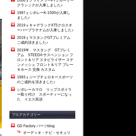
2006ｙクライスラーPTクルーザー
クラシックが入庫しました♪
1997ｙシボレーK-1500が入庫し
ました♪
2019ｙキャデラックXT5クロスオ
ーバープラチナムが入庫しました♪
2019ｙマスタングGTプレミアム
ご成約頂きました♪
2019年 マスタング GTプレミ
アム STEEDA サスペンション フ
ロント＆リア スタビライザー ステ
ンメッシュ フロント＆リア ブレー
キホース 交換 カスタム
1993ｙジープチェロキースポーツ
のご成約を頂きました♪
シボレーカマロ リップスポイラ
ー取り付け スポーティーになっ
た イエス高須
ブログカテゴリー
GD Factory パーツblog
オーディオ・ナビ・セキュリ