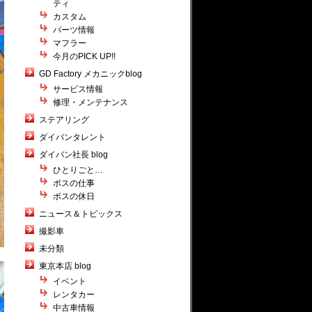
ティ
カスタム
パーツ情報
マフラー
今月のPICK UP!!
GD Factory メカニックblog
サービス情報
修理・メンテナンス
ステアリング
ダイバンタレント
ダイバン社長 blog
ひとりごと…
ボスの仕事
ボスの休日
ニュース＆トピックス
撮影車
未分類
東京本店 blog
イベント
レンタカー
中古車情報