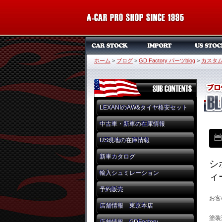
ホーム
>
ブログ
>
GD Factory パーツblog
>
カスタ
LEXANIのAW&タイヤ格安セット
中古車・新車の在庫情報
US現地の在庫情報
新車カタログ
シ
輸入シュミレーション
ィ
予約販売
お客
店舗情報 東京本店
塗装