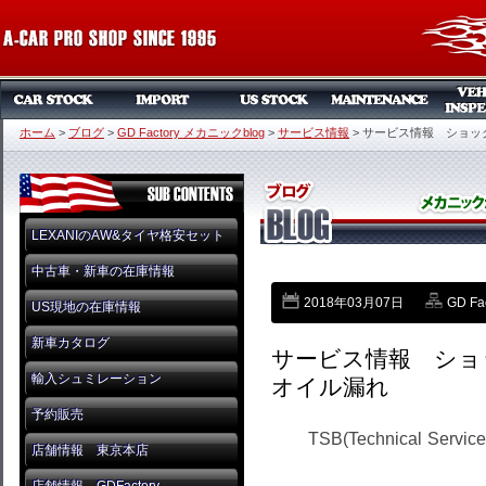
ホーム
>
ブログ
>
GD Factory メカニックblog
>
サービス情報
>
サービス情報 ショッ
LEXANIのAW&タイヤ格安セット
中古車・新車の在庫情報
2018年03月07日
GD F
US現地の在庫情報
新車カタログ
サービス情報 ショ
輸入シュミレーション
オイル漏れ
予約販売
TSB(
T
echnical
Service
店舗情報 東京本店