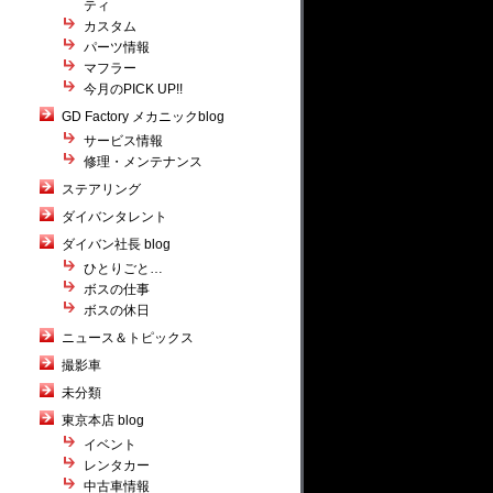
ティ
カスタム
パーツ情報
マフラー
今月のPICK UP!!
GD Factory メカニックblog
サービス情報
修理・メンテナンス
ステアリング
ダイバンタレント
ダイバン社長 blog
ひとりごと…
ボスの仕事
ボスの休日
ニュース＆トピックス
撮影車
未分類
東京本店 blog
イベント
レンタカー
中古車情報