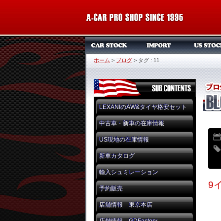
ホーム
>
ブログ
>
タグ : 11
LEXANIのAW&タイヤ格安セット
中古車・新車の在庫情報
US現地の在庫情報
新車カタログ
輸入シュミレーション
9
予約販売
店舗情報 東京本店