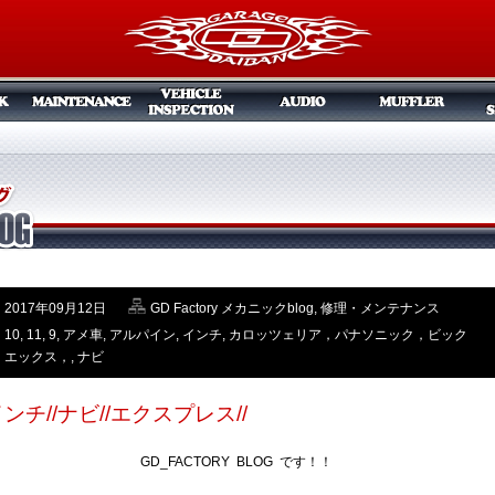
2017年09月12日
GD Factory メカニックblog
,
修理・メンテナンス
10
,
11
,
9
,
アメ車
,
アルパイン
,
インチ
,
カロッツェリア，パナソニック，ビック
エックス，
,
ナビ
インチ//ナビ//エクスプレス//
GD_FACTORY BLOG です！！