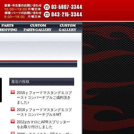
最近の投稿
2016ｙフォードマスタングエコブ
ーストコンバーチブルご成約頂き
ました♪
2016ｙフォードマスタングエコブ
ーストコンバーチブル６MT
2011yカマロにAPRスプリッター
をお取り付けしました