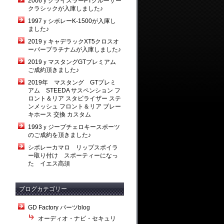
2006ｙクライスラーPTクルーザー
クラシックが入庫しました♪
1997ｙシボレーK-1500が入庫し
ました♪
2019ｙキャデラックXT5クロスオ
ーバープラチナムが入庫しました♪
2019ｙマスタングGTプレミアム
ご成約頂きました♪
2019年 マスタング GTプレミ
アム STEEDA サスペンション フ
ロント＆リア スタビライザー ステ
ンメッシュ フロント＆リア ブレー
キホース 交換 カスタム
1993ｙジープチェロキースポーツ
のご成約を頂きました♪
シボレーカマロ リップスポイラ
ー取り付け スポーティーになっ
た イエス高須
ブログカテゴリー
GD Factory パーツblog
オーディオ・ナビ・セキュリ