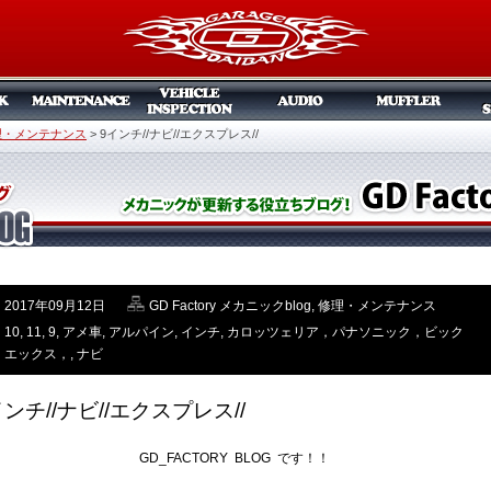
理・メンテナンス
>
9インチ//ナビ//エクスプレス//
2017年09月12日
GD Factory メカニックblog
,
修理・メンテナンス
10
,
11
,
9
,
アメ車
,
アルパイン
,
インチ
,
カロッツェリア，パナソニック，ビック
エックス，
,
ナビ
インチ//ナビ//エクスプレス//
GD_FACTORY BLOG です！！