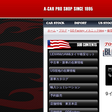
ホーム
>
ブログ
>
GD Factory メカニックblog
>
修
LEXANIのAW&タイヤ格安セット
中古車・新車の在庫情報
US現地の在庫情報
新車カタログ
輸入シュミレーション
9
予約販売
店舗情報 東京本店