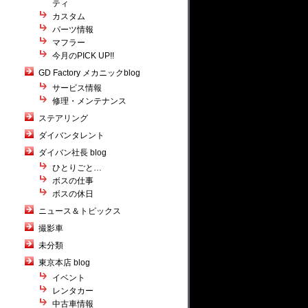
ティ
カスタム
パーツ情報
マフラー
今月のPICK UP!!
GD Factory メカニックblog
サービス情報
修理・メンテナンス
ステアリング
ダイバンタレント
ダイバン社長 blog
ひとりごと…
ボスの仕事
ボスの休日
ニュース＆トピックス
撮影車
未分類
東京本店 blog
イベント
レンタカー
中古車情報