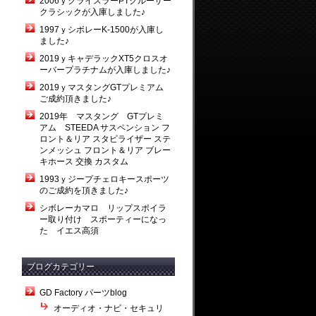
2006ｙクライスラーPTクルーザー
クラシックが入庫しました♪
1997ｙシボレーK-1500が入庫し
ました♪
2019ｙキャデラックXT5クロスオ
ーバープラチナムが入庫しました♪
2019ｙマスタングGTプレミアム
ご成約頂きました♪
2019年 マスタング GTプレミ
アム STEEDA サスペンション フ
ロント＆リア スタビライザー ステ
ンメッシュ フロント＆リア ブレー
キホース 交換 カスタム
1993ｙジープチェロキースポーツ
のご成約を頂きました♪
シボレーカマロ リップスポイラ
ー取り付け スポーティーになっ
た イエス高須
ブログカテゴリー
GD Factory パーツblog
オーディオ・ナビ・セキュリ