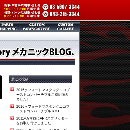
最近の投稿
2016ｙフォードマスタングエコブ
ーストコンバーチブルご成約頂き
ました♪
2016ｙフォードマスタングエコブ
ーストコンバーチブル６MT
2011yカマロにAPRスプリッター
をお取り付けしました