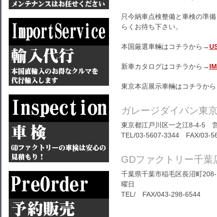
只今納車点検整備と車検の準備
らくお待ち下さい。
本国厳選車輛はコチラから→
U
新車カタログはコチラから→
I
東京本店展示車輛はコチラから
ガレージダイバン東
東京都江戸川区一之江8-4-5 営
TEL/03-5607-3344 FAX/03-5
GDファクトリー千葉
千葉県千葉市稲毛区長沼町208-1
曜日
TEL/ FAX/043-298-6544