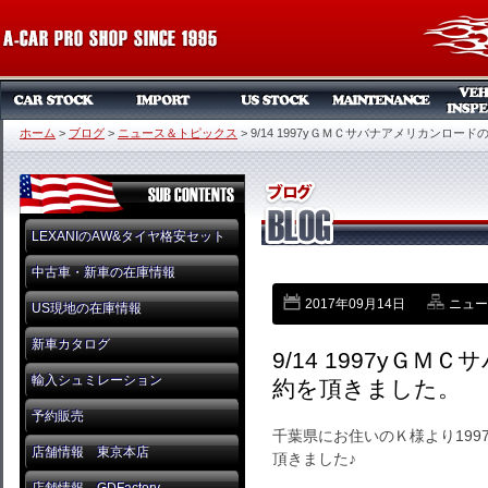
ホーム
>
ブログ
>
ニュース＆トピックス
>
9/14 1997yＧＭＣサバナアメリカンロー
LEXANIのAW&タイヤ格安セット
中古車・新車の在庫情報
2017年09月14日
ニュー
US現地の在庫情報
新車カタログ
9/14 1997yＧ
輸入シュミレーション
約を頂きました。
予約販売
千葉県にお住いのＫ様より19
店舗情報 東京本店
頂きました♪