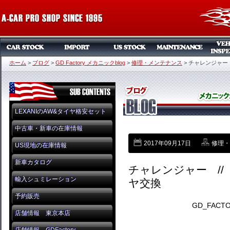
ホーム
>
ブログ
>
GD Factory メカニックblog
>
修理・メンテナンス
>
チャレンジャー 
LEXANIのAW&タイヤ格安セット
中古車・新車の在庫情報
2017年09月17日
修理・
US現地の在庫情報
新車カタログ
チャレンジャー //
輸入シュミレーション
ヤ交換
予約販売
GD_FAC
店舗情報 東京本店