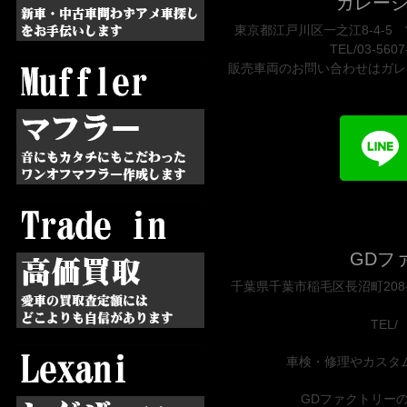
ガレー
東京都江戸川区一之江8-4-5 営
TEL/03-5607
販売車両のお問い合わせはガレ
GDフ
千葉県千葉市稲毛区長沼町208-1
TEL/ 
車検・修理やカスタ
GDファクトリーの