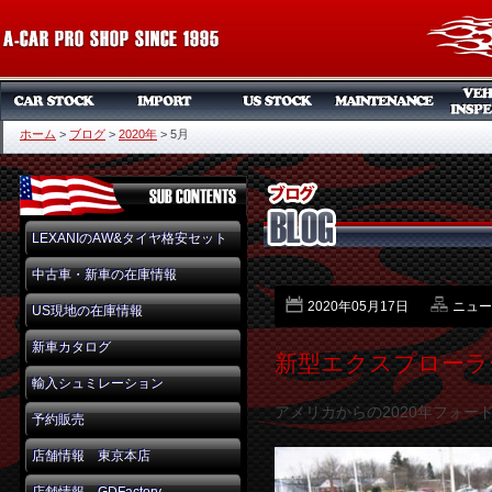
ホーム
>
ブログ
>
2020年
>
5月
LEXANIのAW&タイヤ格安セット
中古車・新車の在庫情報
2020年05月17日
ニュー
US現地の在庫情報
新車カタログ
新型エクスプローラ
輸入シュミレーション
アメリカからの2020年フォ
予約販売
店舗情報 東京本店