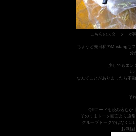
こちらのスターターが原
ちょうど先日私のMustang
分
少しでもエン
い
なんてことがありましたら不動
それで
QRコードを読み込むか
そのままトーク画面より通常
グループトークではなく1:
お気軽