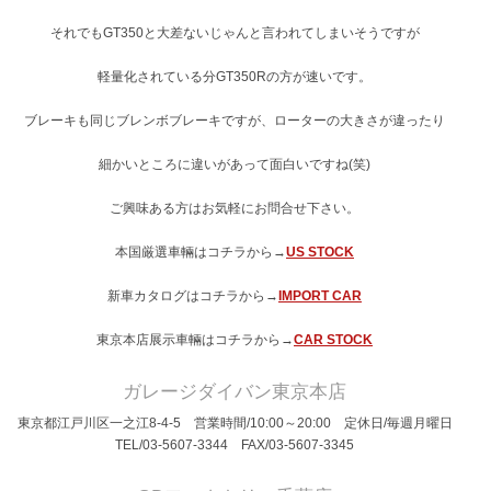
それでもGT350と大差ないじゃんと言われてしまいそうですが
軽量化されている分GT350Rの方が速いです。
ブレーキも同じブレンボブレーキですが、ローターの大きさが違ったり
細かいところに違いがあって面白いですね(笑)
ご興味ある方はお気軽にお問合せ下さい。
本国厳選車輛はコチラから→
US STOCK
新車カタログはコチラから→
IMPORT CAR
東京本店展示車輛はコチラから→
CAR STOCK
ガレージダイバン東京本店
東京都江戸川区一之江8-4-5 営業時間/10:00～20:00 定休日/毎週月曜日
TEL/03-5607-3344 FAX/03-5607-3345