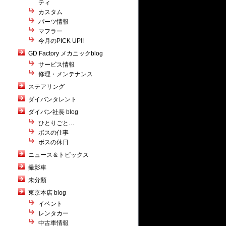
ティ
カスタム
パーツ情報
マフラー
今月のPICK UP!!
GD Factory メカニックblog
サービス情報
修理・メンテナンス
ステアリング
ダイバンタレント
ダイバン社長 blog
ひとりごと…
ボスの仕事
ボスの休日
ニュース＆トピックス
撮影車
未分類
東京本店 blog
イベント
レンタカー
中古車情報