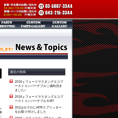
最近の投稿
2016ｙフォードマスタングエコブ
ーストコンバーチブルご成約頂き
ました♪
2016ｙフォードマスタングエコブ
ーストコンバーチブル６MT
2011yカマロにAPRスプリッター
をお取り付けしました