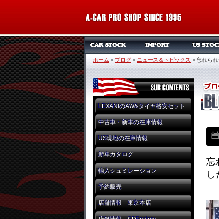
ホーム
>
ブログ
>
ニュース＆トピックス
>
忘れられ
LEXANIのAW&タイヤ格安セット
中古車・新車の在庫情報
US現地の在庫情報
新車カタログ
忘
輸入シュミレーション
し
予約販売
店舗情報 東京本店