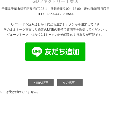
GDファクトリー千葉店
千葉県千葉市稲毛区長沼町208-1 営業時間/9:00～18:00 定休日/毎週月曜日
TEL/ FAX/043-298-6544
QRコードを読み込むか【友だち追加】ボタンから追加して頂き
そのままトーク画面より通常のLINEの要領で質問等を送信してくださいhp
グループトークではなく1:1トークのため個別のやり取りが可能です。
« 前の記事
次の記事 »
ントは受け付けていません。