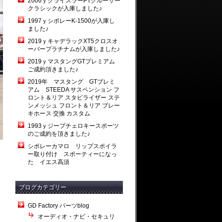
2006ｙクライスラーPTクルーザー
クラシックが入庫しました♪
1997ｙシボレーK-1500が入庫し
ました♪
2019ｙキャデラックXT5クロスオ
ーバープラチナムが入庫しました♪
2019ｙマスタングGTプレミアム
ご成約頂きました♪
2019年 マスタング GTプレミ
アム STEEDA サスペンション フ
ロント＆リア スタビライザー ステ
ンメッシュ フロント＆リア ブレー
キホース 交換 カスタム
1993ｙジープチェロキースポーツ
のご成約を頂きました♪
シボレーカマロ リップスポイラ
ー取り付け スポーティーになっ
た イエス高須
ブログカテゴリー
GD Factory パーツblog
オーディオ・ナビ・セキュリ