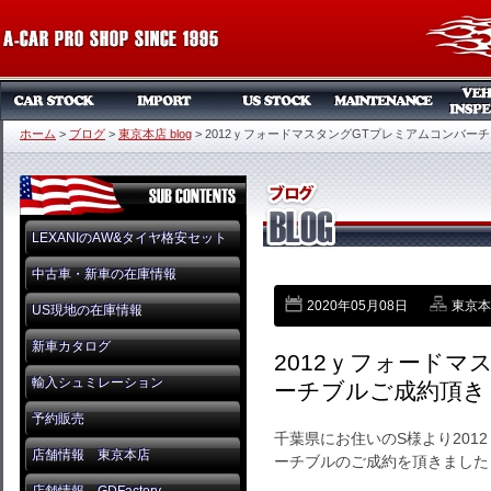
ホーム
>
ブログ
>
東京本店 blog
>
2012ｙフォードマスタングGTプレミアムコンバー
LEXANIのAW&タイヤ格安セット
中古車・新車の在庫情報
2020年05月08日
東京本店
US現地の在庫情報
新車カタログ
2012ｙフォードマ
輸入シュミレーション
ーチブルご成約頂き
予約販売
千葉県にお住いのS様より201
店舗情報 東京本店
ーチブルのご成約を頂きました