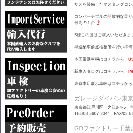
サスを装備したマスタングコン
コンバーチブルの開放的な乗り
最高の１台
S様この度はご購入いただきま
早速納車前点検整備を行い準備
本国厳選車輛はコチラから→
U
新車カタログはコチラから→
I
東京本店展示車輛はコチラから
ガレージダイバン東
東京都江戸川区一之江8-4-5 営
TEL/03-5607-3344 FAX/03-5
GDファクトリー千葉