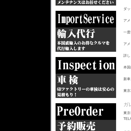
ダッ
アメ
一度
アメ
詳し
本国
新車
東京
ガ
東京
TEL