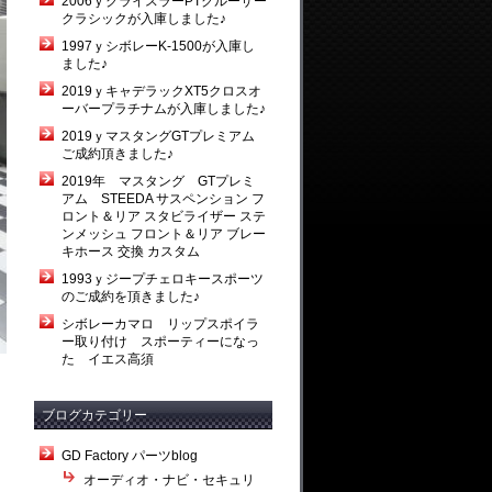
2006ｙクライスラーPTクルーザー
クラシックが入庫しました♪
1997ｙシボレーK-1500が入庫し
ました♪
2019ｙキャデラックXT5クロスオ
ーバープラチナムが入庫しました♪
2019ｙマスタングGTプレミアム
ご成約頂きました♪
2019年 マスタング GTプレミ
アム STEEDA サスペンション フ
ロント＆リア スタビライザー ステ
ンメッシュ フロント＆リア ブレー
キホース 交換 カスタム
1993ｙジープチェロキースポーツ
のご成約を頂きました♪
シボレーカマロ リップスポイラ
ー取り付け スポーティーになっ
た イエス高須
ブログカテゴリー
GD Factory パーツblog
オーディオ・ナビ・セキュリ