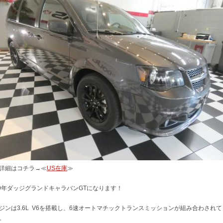
詳細はコチラ→≪
US在庫
≫
19年ダッジグランドキャラバンGTになります！
ジンは3.6L V6を搭載し、6速オートマチックトランスミッションが組み合わされて
。