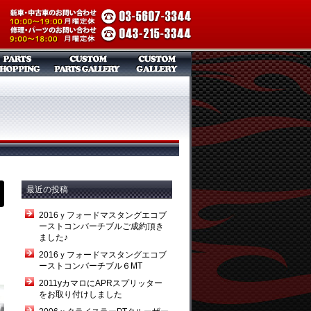
最近の投稿
2016ｙフォードマスタングエコブ
ーストコンバーチブルご成約頂き
ました♪
2016ｙフォードマスタングエコブ
ーストコンバーチブル６MT
2011yカマロにAPRスプリッター
をお取り付けしました