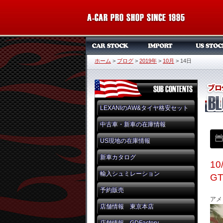
ホーム
>
ブログ
>
2019年
>
10月
>
14日
LEXANIのAW&タイヤ格安セット
中古車・新車の在庫情報
US現地の在庫情報
新車カタログ
1
輸入シュミレーション
G
予約販売
アメ
店舗情報 東京本店