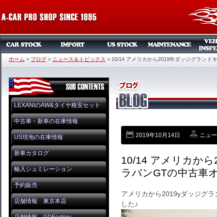
ホーム
>
ブログ
>
ニュース＆トピックス
>
10/14 アメリカから2019年ダッジグラ
LEXANIのAW&タイヤ格安セット
中古車・新車の在庫情報
2019年10月14日
ニュー
US現地の在庫情報
新車カタログ
10/14 アメリカか
輸入シュミレーション
ラバンGTの中古車
予約販売
アメリカから2019yダッジグ
店舗情報 東京本店
した♪