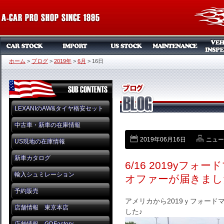
ホーム
>
ブログ
>
2019年
>
6月
>
16日
LEXANIのAW&タイヤ格安セット
中古車・新車の在庫情報
2019年06月16日
ニュー
US現地の在庫情報
新車カタログ
6/16 2019yフ
輸入シュミレーション
オファーが届きまし
予約販売
アメリカから2019ｙフォード
店舗情報 東京本店
した♪