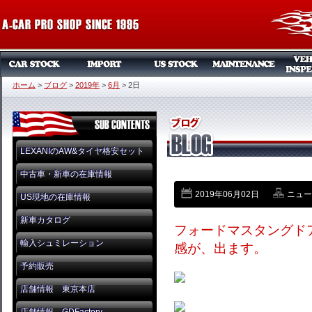
ホーム
>
ブログ
>
2019年
>
6月
>
2日
LEXANIのAW&タイヤ格安セット
中古車・新車の在庫情報
2019年06月02日
ニュー
US現地の在庫情報
新車カタログ
フォードマスタングド
輸入シュミレーション
感が、出ます。
予約販売
店舗情報 東京本店