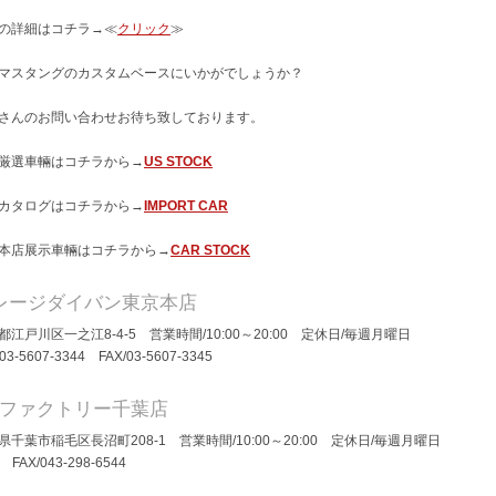
の詳細はコチラ→≪
クリック
≫
マスタングのカスタムベースにいかがでしょうか？
さんのお問い合わせお待ち致しております。
厳選車輛はコチラから→
US STOCK
カタログはコチラから→
IMPORT CAR
本店展示車輛はコチラから→
CAR STOCK
レージダイバン東京本店
都江戸川区一之江8-4-5 営業時間/10:00～20:00 定休日/毎週月曜日
/03-5607-3344 FAX/03-5607-3345
Dファクトリー千葉店
県千葉市稲毛区長沼町208-1 営業時間/10:00～20:00 定休日/毎週月曜日
/ FAX/043-298-6544