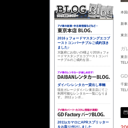
本国
新車
東京
ガ
東京
TEL
G
千葉
TEL
2