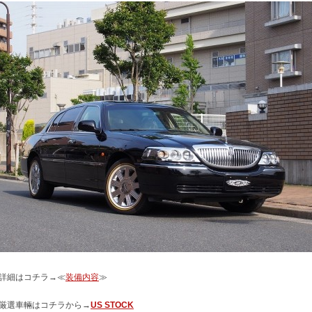
詳細はコチラ→≪
装備内容
≫
厳選車輛はコチラから→
US STOCK