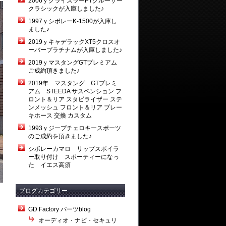
2006ｙクライスラーPTクルーザー
クラシックが入庫しました♪
1997ｙシボレーK-1500が入庫し
ました♪
2019ｙキャデラックXT5クロスオ
ーバープラチナムが入庫しました♪
2019ｙマスタングGTプレミアム
ご成約頂きました♪
2019年 マスタング GTプレミ
アム STEEDA サスペンション フ
ロント＆リア スタビライザー ステ
ンメッシュ フロント＆リア ブレー
キホース 交換 カスタム
1993ｙジープチェロキースポーツ
のご成約を頂きました♪
シボレーカマロ リップスポイラ
ー取り付け スポーティーになっ
た イエス高須
ブログカテゴリー
GD Factory パーツblog
オーディオ・ナビ・セキュリ