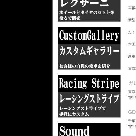
車輌
新型
たく
本国
新車
東京
ガ
東京
TEL
G
千葉
TEL