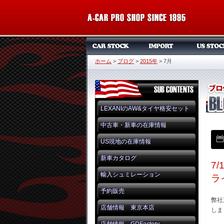
ホーム
>
ブログ
>
2015年
>
7月
LEXANIのAW&タイヤ格安セット
中古車・新車の在庫情報
US現地の在庫情報
新車カタログ
7
輸入シュミレーション
ラ
予約販売
弊社
店舗情報 東京本店
しま