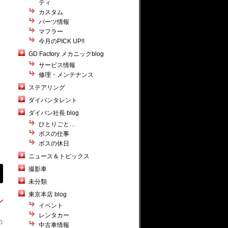
ティ
カスタム
パーツ情報
マフラー
今月のPICK UP!!
GD Factory メカニックblog
サービス情報
修理・メンテナンス
ステアリング
ダイバンタレント
ダイバン社長 blog
ひとりごと…
ボスの仕事
ボスの休日
ニュース＆トピックス
撮影車
未分類
東京本店 blog
ル
イベント
レンタカー
の
中古車情報