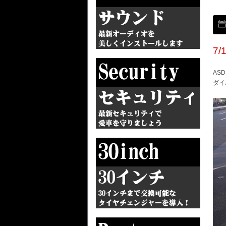
7
AS
ダイ