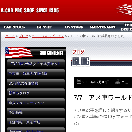
ホーム
>
ブログ
>
ニュース＆トピックス
>
7/7 アメ車ワールドに掲載されました。
LEXANIのAW&タイヤ格安セット
中古車・新車の在庫情報
2015年07月07日
ニュー
US現地の在庫情報
新車カタログ
7/7 アメ車ワー
輸入シュミレーション
アメ車の事を詳しく紹介するサ
予約販売
バン展示車輌の2010ｙフォード
店舗情報 東京本店
た。