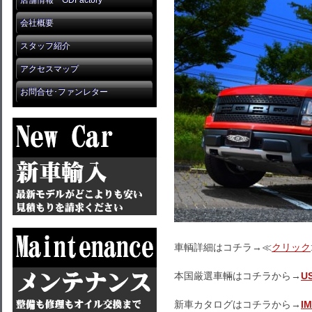
店舗情報 GDFactory
会社概要
スタッフ紹介
アクセスマップ
お問合せ･ファンレター
車輌詳細はコチラ→≪
クリック
本国厳選車輛はコチラから→
U
新車カタログはコチラから→
I