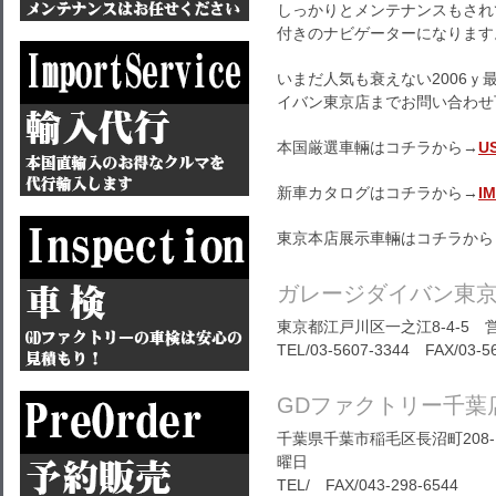
しっかりとメンテナンスもされ
付きのナビゲーターになります
いまだ人気も衰えない2006ｙ
イバン東京店までお問い合わせ
本国厳選車輛はコチラから→
U
新車カタログはコチラから→
I
東京本店展示車輛はコチラから
ガレージダイバン東
東京都江戸川区一之江8-4-5 営
TEL/03-5607-3344 FAX/03-5
GDファクトリー千葉
千葉県千葉市稲毛区長沼町208-1
曜日
TEL/ FAX/043-298-6544