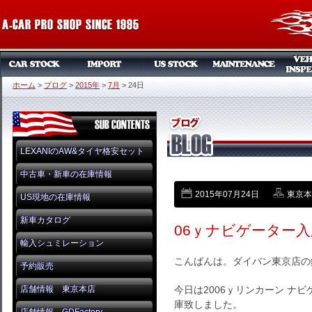
ホーム
>
ブログ
>
2015年
>
7月
>
24日
LEXANIのAW&タイヤ格安セット
中古車・新車の在庫情報
2015年07月24日
東京本店
US現地の在庫情報
新車カタログ
06ｙナビゲーター
輸入シュミレーション
こんばんは。ダイバン東京店の
予約販売
店舗情報 東京本店
今日は2006ｙリンカーン ナビ
庫致しました。