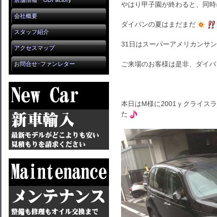
店舗情報 GDFactory
やはり甲子園が終わると、同時
会社概要
ダイバンの夏はまだまだ
スタッフ紹介
31日はスーパーアメリカンサ
アクセスマップ
ご来場のお客様は是非、ダイバ
お問合せ･ファンレター
本日はM様に2001ｙクライス
た