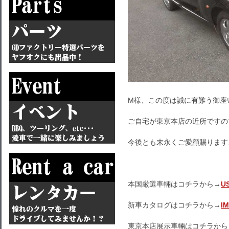
M様、この度は誠に有難う御座
ご自宅が東京本店の近所ですの
今後とも末永くご愛顧賜ります
本国厳選車輛はコチラから→
U
新車カタログはコチラから→
I
東京本店展示車輛はコチラから