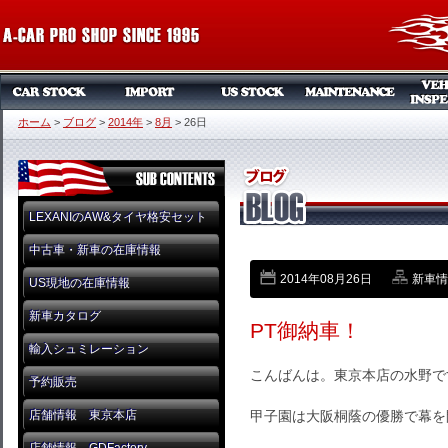
ホーム
>
ブログ
>
2014年
>
8月
>
26日
LEXANIのAW&タイヤ格安セット
中古車・新車の在庫情報
2014年08月26日
新車情
US現地の在庫情報
新車カタログ
PT御納車！
輸入シュミレーション
こんばんは。東京本店の水野で
予約販売
店舗情報 東京本店
甲子園は大阪桐蔭の優勝で幕を