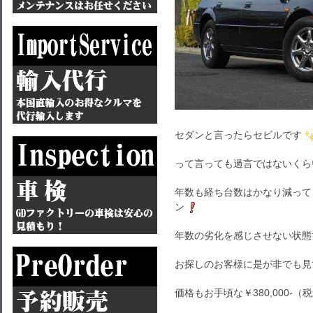
セダンと言ったらセビルです
って言っても過言ではないくら
年数も経ち台数はかなり減って
ン
年数の劣化を感じさせない状態
お探しのお客様に是が非でも見
価格もお手頃な￥380,000-（