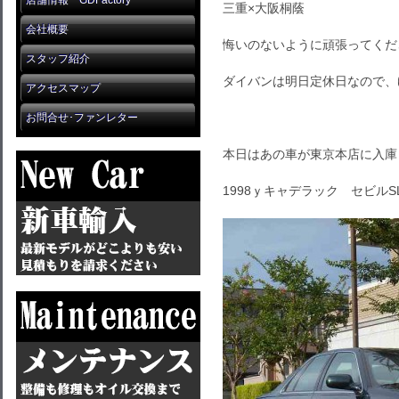
店舗情報 GDFactory
三重×大阪桐蔭
会社概要
悔いのないように頑張ってくだ
スタッフ紹介
ダイバンは明日定休日なので、
アクセスマップ
お問合せ･ファンレター
本日はあの車が東京本店に入庫
1998ｙキャデラック セビルSL