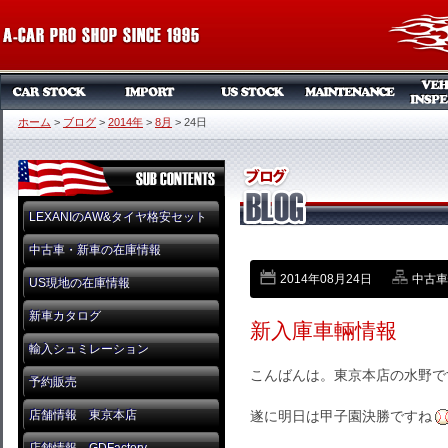
ホーム
>
ブログ
>
2014年
>
8月
>
24日
LEXANIのAW&タイヤ格安セット
中古車・新車の在庫情報
2014年08月24日
中古車
US現地の在庫情報
新車カタログ
新入庫車輛情報
輸入シュミレーション
こんばんは。東京本店の水野で
予約販売
店舗情報 東京本店
遂に明日は甲子園決勝ですね