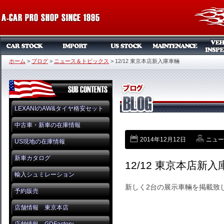
ホーム
>
ブログ
>
ニュース＆トピックス
>
12/12 東京本店新入庫車輛
LEXANIのAW&タイヤ格安セット
中古車・新車の在庫情報
2014年12月12日
ニュー
US現地の在庫情報
新車カタログ
12/12 東京本店新
輸入シュミレーション
新しく2台の展示車輛を掲載致
予約販売
店舗情報 東京本店