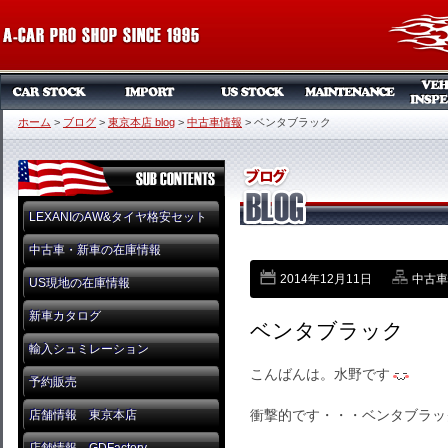
ホーム
>
ブログ
>
東京本店 blog
>
中古車情報
>
ベンタブラック
LEXANIのAW&タイヤ格安セット
中古車・新車の在庫情報
2014年12月11日
中古車
US現地の在庫情報
新車カタログ
ベンタブラック
輸入シュミレーション
こんばんは。水野です
予約販売
衝撃的です・・・ベンタブラッ
店舗情報 東京本店