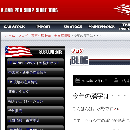
ホーム
>
ブログ
>
東京本店 blog
>
中古車情報
>
今年の漢字は・・・
LEXANIのAW&タイヤ格安セット
中古車・新車の在庫情報
2014年12月12日
中古車
US現地の在庫情報
新車カタログ
今年の漢字は・・・
輸入シュミレーション
こんばんは。水野です
予約販売
さて、もう今年の漢字が発表さ
店舗情報 東京本店