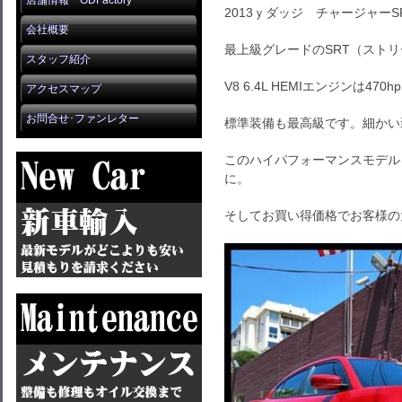
店舗情報 GDFactory
2013ｙダッジ チャージャーS
会社概要
最上級グレードのSRT（スト
スタッフ紹介
V8 6.4L HEMIエンジンは470hp
アクセスマップ
お問合せ･ファンレター
標準装備も最高級です。細かい
このハイパフォーマンスモデル
に。
そしてお買い得価格でお客様の