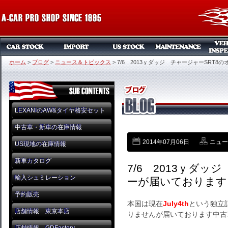
ホーム
>
ブログ
>
ニュース＆トピックス
>
7/6 2013ｙダッジ チャージャーSRT
LEXANIのAW&タイヤ格安セット
中古車・新車の在庫情報
2014年07月06日
ニュー
US現地の在庫情報
新車カタログ
7/6 2013ｙダッ
輸入シュミレーション
ーが届いております
予約販売
本国は現在
July4th
という独立
店舗情報 東京本店
りませんが届いております中古