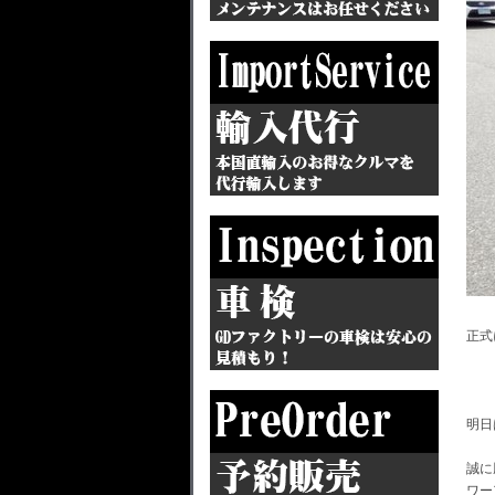
正式
明日
誠に
ワー