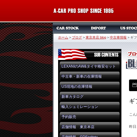
ホーム
>
ブログ
>
東京本店 blog
>
中古車情報
>
ギフ
LEXANIのAW&タイヤ格安セット
中古車・新車の在庫情報
US現地の在庫情報
新車カタログ
ギ
輸入シュミレーション
こん
予約販売
昨日
店舗情報 東京本店