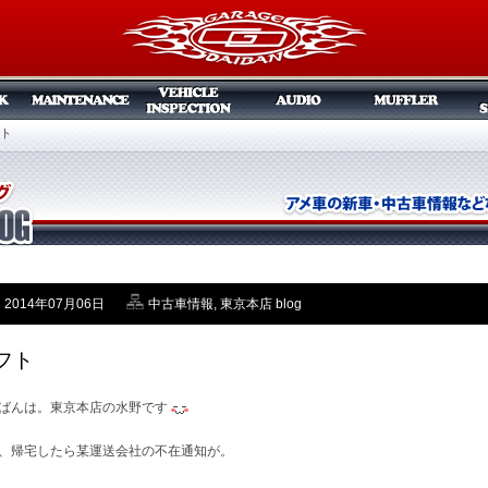
ト
2014年07月06日
中古車情報
,
東京本店 blog
フト
ばんは。東京本店の水野です
、帰宅したら某運送会社の不在通知が。