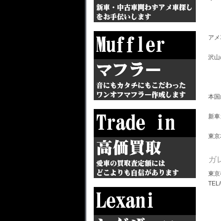
アメ
沢山
本国
新車
東京
ガ
東京
TEL