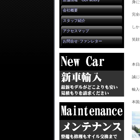
店舗情報 GDFactory
身に
会社概要
完全
スタッフ紹介
しか
アクセスマップ
笑顔
お問合せ･ファンレター
本日
誠に
輸入
本国