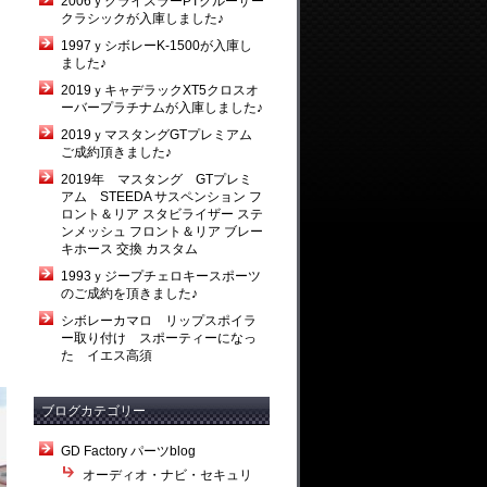
2006ｙクライスラーPTクルーザー
クラシックが入庫しました♪
1997ｙシボレーK-1500が入庫し
ました♪
2019ｙキャデラックXT5クロスオ
ーバープラチナムが入庫しました♪
2019ｙマスタングGTプレミアム
ご成約頂きました♪
2019年 マスタング GTプレミ
アム STEEDA サスペンション フ
ロント＆リア スタビライザー ステ
ンメッシュ フロント＆リア ブレー
キホース 交換 カスタム
1993ｙジープチェロキースポーツ
のご成約を頂きました♪
シボレーカマロ リップスポイラ
ー取り付け スポーティーになっ
た イエス高須
ブログカテゴリー
GD Factory パーツblog
オーディオ・ナビ・セキュリ