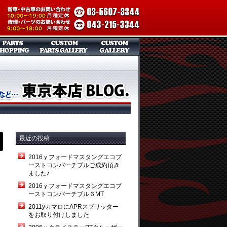
最近の投稿
2016ｙフォードマスタングエコブ
ーストコンバーチブルご成約頂き
ました♪
2016ｙフォードマスタングエコブ
ーストコンバーチブル６MT
2011yカマロにAPRスプリッター
をお取り付けしました