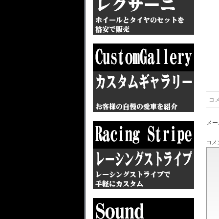
コ
メー
コメ