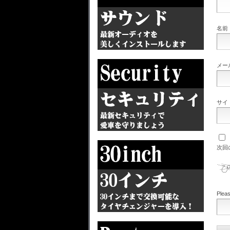
名前
メー
サイ
次回
Pleas