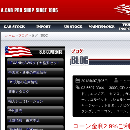
ホーム
>
ブログ
>
タグ : 300C
LEXANIのAW&タイヤ格安セット
中古車・新車の在庫情報
2018年07月05日
ニュー
US現地の在庫情報
03-5607-3344、
,
300C
,
GDフ
新車カタログ
ド、
,
エレノア、
,
カマロ、
,
ガ
ー、
,
コルベット、
,
シェルビー
輸入シュミレーション
ャージャー、
,
トヨタ、
,
ナビゲ
予約販売
タング、
,
ユーコン、
,
ローン、
店舗情報 東京本店
ローン金利2.9%ご