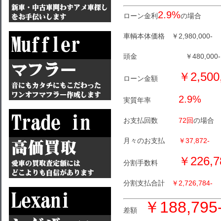
2.9%
ローン金利
の場合
車輌本体価格 ￥2,980,000-
頭金 ￥480,000-
￥2,500
ローン金額
2.9%
実質年率
お支払回数
72回
の場合
月々のお支払
￥37,872-
￥226,7
分割手数料
分割支払合計
￥2,726,784-
￥188,795
差額