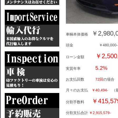
￥2,980,0
車輌本体価格
頭金 ￥480,000-
￥2,500
ローン金額
5.2%
実質年率
お支払回数
72回
の場合
月々のお支払
￥40,494-
（最終
￥415,57
分割手数料
分割支払合計
￥2,915,579-