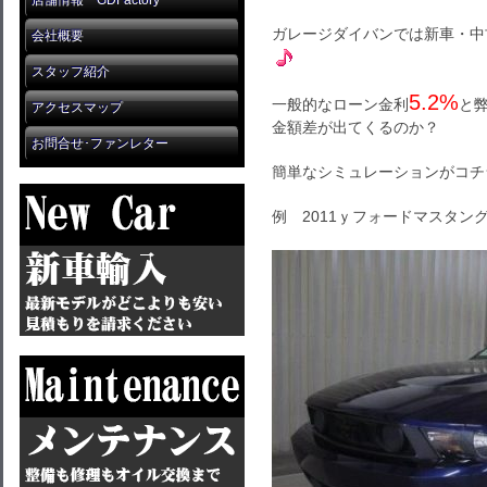
店舗情報 GDFactory
ガレージダイバンでは新車・中
会社概要
スタッフ紹介
5.2%
一般的なローン金利
と
アクセスマップ
金額差が出てくるのか？
お問合せ･ファンレター
簡単なシミュレーションがコチ
例 2011ｙフォードマスタン