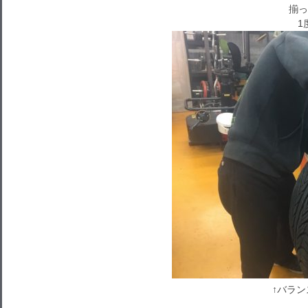
揃っ
1
↑バラ