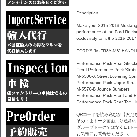
Description
Make your 2015-2018 Mustang a
performance of the Ford Racin
exclusively to fit the 2015-20
FORD’S “M-FR3A-M8” HANDL
Performance Pack Rear Shock
Front Performance Pack Struts
M-5300-X Street Lowering Spr
Performance Pack Upper Strut
M-5570-B Jounce Bumpers
Performance Pack Front and R
Performance Pack Rear Toe Li
QRコードを読み込むか【友だ
そのままトーク画面より通常の
グループトークではなく1:1
お気軽にお問合せください。