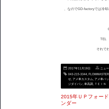
、なのでGD-factoryで
TEL 
それでわ～
2017年11月19日
ニュー
043-215-3344
,
FLOWMASTER
せ
,
アメ車カスタム
,
アメ車バッ
ジダイバン
,
車高調
,
ＴＥＩＮ
2015年ＵＰフォ
ンダー