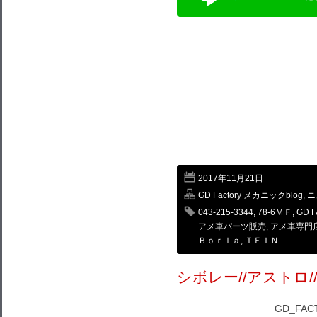
2017年11月21日
GD Factory メカニックblog
,
ニ
043-215-3344
,
78-6ＭＦ
,
GD F
アメ車パーツ販売
,
アメ車専門
Ｂｏｒｌａ
,
ＴＥＩＮ
シボレー//アストロ//
GD_FA