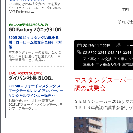
TEL 
それでわ～
2017年11月22日
ニュー
03-5607-3344
,
043-215-3344
,
アメ車オイル交換
,
アメ車カス
車車検
,
アメ車輸入代行
,
車高調
マスタングスーパー
調の試乗会
ＳＥＭＡショーカー2015ｙ
ＴＥＩＮ車高調の試乗会を行っ