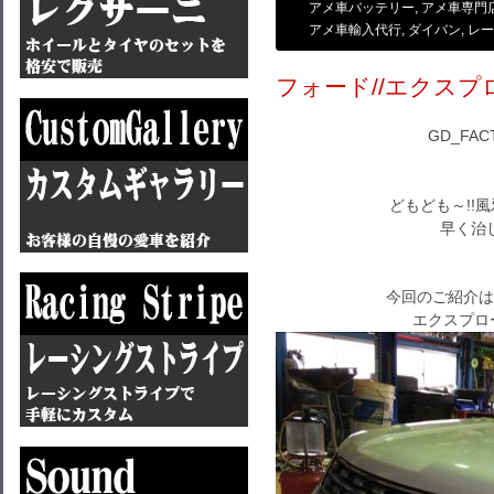
アメ車バッテリー
,
アメ車専門
アメ車輸入代行
,
ダイバン
,
レー
フォード//エクスプロ
GD_FA
どもども～!!
早く治
今回のご紹介は
エクスプロ