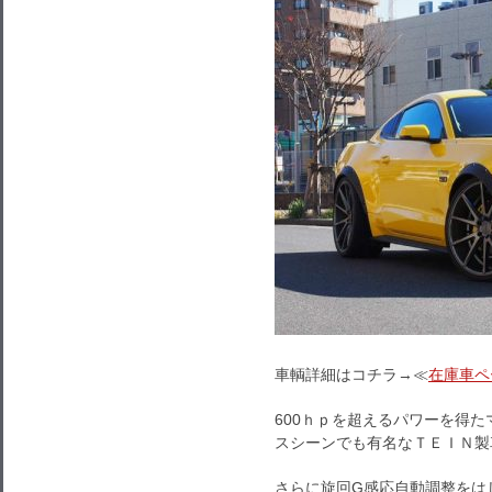
車輌詳細はコチラ→≪
在庫車ペ
600ｈｐを超えるパワーを得
スシーンでも有名なＴＥＩＮ製
さらに旋回G感応自動調整をは