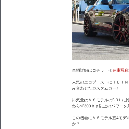
車輌詳細はコチラ→≪
在庫写真
人気のエコブーストにＴＥＩＮ
み合わせたカスタムカー♪
排気量はＶ８モデルの5.0Ｌに
わらず300ｈｐ以上のパワー
この機会にＶ８モデル直4モデ
か？