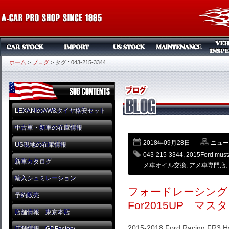
ホーム
>
ブログ
>
タグ : 043-215-3344
LEXANIのAW&タイヤ格安セット
中古車・新車の在庫情報
2018年09月28日
ニュー
US現地の在庫情報
043-215-3344
,
2015Ford must
新車カタログ
メ車オイル交換
,
アメ車専門店
,
輸入シュミレーション
フォードレーシン
予約販売
For2015UP マス
店舗情報 東京本店
2015-2018 Ford Racing FR3