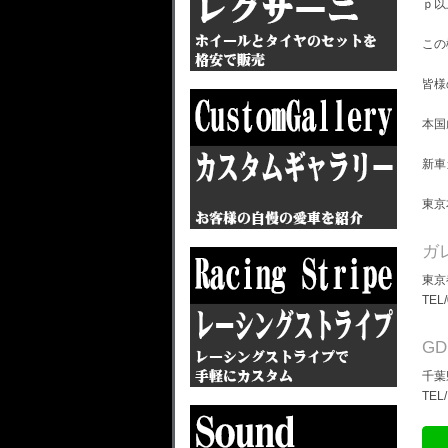
ｐ以
この
皆様
本国
新車
東京
ガ
東京
TEL
G
千葉
TEL