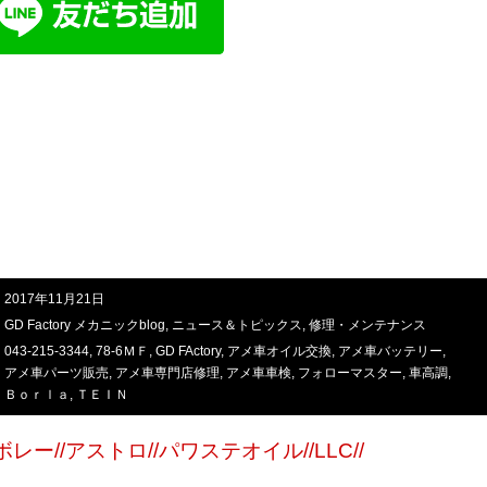
2017年11月21日
GD Factory メカニックblog
,
ニュース＆トピックス
,
修理・メンテナンス
043-215-3344
,
78-6ＭＦ
,
GD FActory
,
アメ車オイル交換
,
アメ車バッテリー
,
アメ車パーツ販売
,
アメ車専門店修理
,
アメ車車検
,
フォローマスター
,
車高調
,
Ｂｏｒｌａ
,
ＴＥＩＮ
ボレー//アストロ//パワステオイル//LLC//