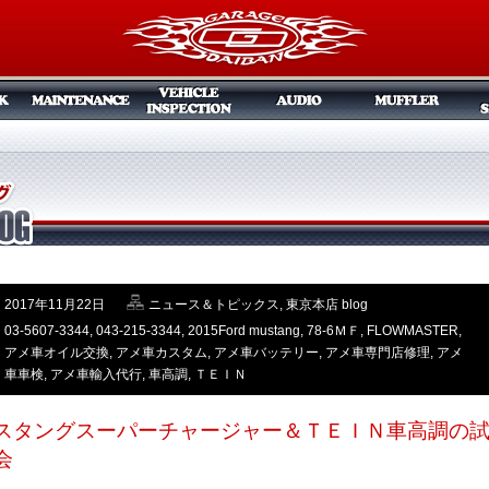
2017年11月22日
ニュース＆トピックス
,
東京本店 blog
03-5607-3344
,
043-215-3344
,
2015Ford mustang
,
78-6ＭＦ
,
FLOWMASTER
,
アメ車オイル交換
,
アメ車カスタム
,
アメ車バッテリー
,
アメ車専門店修理
,
アメ
車車検
,
アメ車輸入代行
,
車高調
,
ＴＥＩＮ
スタングスーパーチャージャー＆ＴＥＩＮ車高調の
会