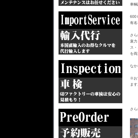
車輌
60
有名
さら
衰力
ス・
を両
なか
※お
ます
さら