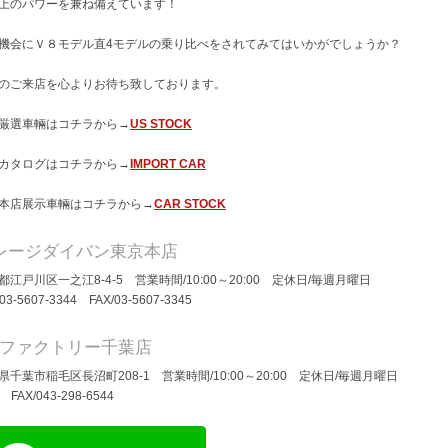
上のパワーを兼ね備えています！
機会にＶ８モデル直4モデルの乗り比べをされてみてはいかがでしょうか？
のご来店を心よりお待ち致しております。
厳選車輛はコチラから→
US STOCK
カタログはコチラから→
IMPORT CAR
本店展示車輛はコチラから→
CAR STOCK
レージダイバン東京本店
都江戸川区一之江8-4-5 営業時間/10:00～20:00 定休日/毎週月曜日
/03-5607-3344 FAX/03-5607-3345
Dファクトリー千葉店
県千葉市稲毛区長沼町208-1 営業時間/10:00～20:00 定休日/毎週月曜日
/ FAX/043-298-6544