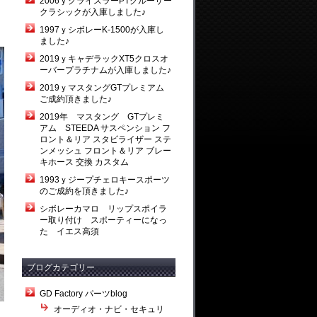
2006ｙクライスラーPTクルーザー
クラシックが入庫しました♪
1997ｙシボレーK-1500が入庫し
ました♪
2019ｙキャデラックXT5クロスオ
ーバープラチナムが入庫しました♪
2019ｙマスタングGTプレミアム
ご成約頂きました♪
2019年 マスタング GTプレミ
アム STEEDA サスペンション フ
ロント＆リア スタビライザー ステ
ンメッシュ フロント＆リア ブレー
キホース 交換 カスタム
1993ｙジープチェロキースポーツ
のご成約を頂きました♪
シボレーカマロ リップスポイラ
ー取り付け スポーティーになっ
た イエス高須
ブログカテゴリー
GD Factory パーツblog
オーディオ・ナビ・セキュリ