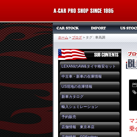
ホーム
>
ブログ
>
タグ : 車高調
LEXANIのAW&タイヤ格安セット
中古車・新車の在庫情報
US現地の在庫情報
新車カタログ
輸入シュミレーション
予約販売
マ
店舗情報 東京本店
乗