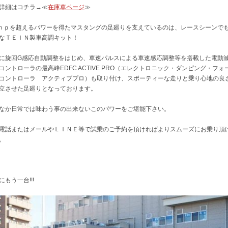
詳細はコチラ→≪
在庫車ページ
≫
0ｈｐを超えるパワーを得たマスタングの足廻りを支えているのは、レースシーンで
なＴＥＩＮ製車高調キット！
に旋回G感応自動調整をはじめ、車速パルスによる車速感応調整等を搭載した電動
コントローラの最高峰EDFC ACTIVE PRO（エレクトロニック・ダンピング・フォ
コントローラ アクティブプロ）も取り付け、スポーティーな走りと乗り心地の良
立させた足廻りとなっております。
なか日常では味わう事の出来ないこのパワーをご堪能下さい。
電話またはメールやＬＩＮＥ等で試乗のご予約を頂ければよりスムーズにお乗り頂
。
にもう一台!!!