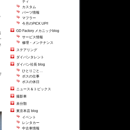
ティ
カスタム
パーツ情報
も
マフラー
今月のPICK UP!!
GD Factory メカニックblog
減
サービス情報
ー
修理・メンテナンス
さ
ステアリング
ダイバンタレント
ダイバン社長 blog
ひとりごと…
け
ボスの仕事
ボスの休日
ニュース＆トピックス
撮影車
未分類
東京本店 blog
イベント
レンタカー
中古車情報