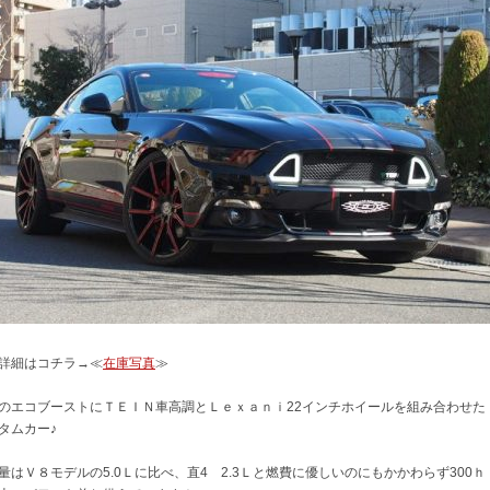
詳細はコチラ→≪
在庫写真
≫
のエコブーストにＴＥＩＮ車高調とＬｅｘａｎｉ22インチホイールを組み合わせた
タムカー♪
量はＶ８モデルの5.0Ｌに比べ、直4 2.3Ｌと燃費に優しいのにもかかわらず300ｈ