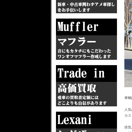
車輌
人気
カス
排気