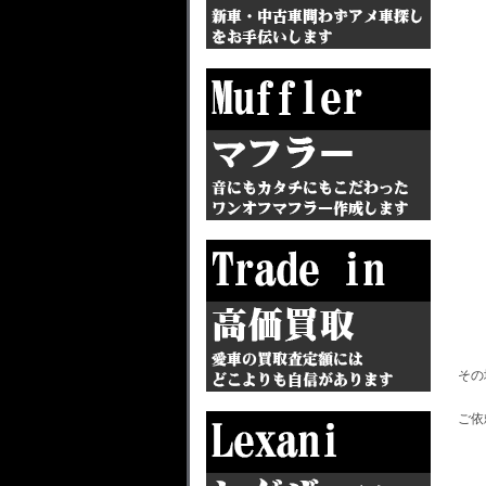
その
ご依