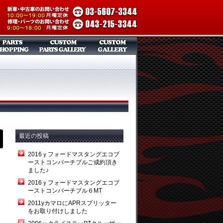
最近の投稿
2016ｙフォードマスタングエコブ
ーストコンバーチブルご成約頂き
ました♪
2016ｙフォードマスタングエコブ
ーストコンバーチブル６MT
2011yカマロにAPRスプリッター
をお取り付けしました