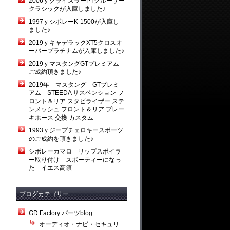
2006ｙクライスラーPTクルーザー
クラシックが入庫しました♪
1997ｙシボレーK-1500が入庫し
ました♪
2019ｙキャデラックXT5クロスオ
ーバープラチナムが入庫しました♪
2019ｙマスタングGTプレミアム
ご成約頂きました♪
2019年 マスタング GTプレミ
アム STEEDA サスペンション フ
ロント＆リア スタビライザー ステ
ンメッシュ フロント＆リア ブレー
キホース 交換 カスタム
1993ｙジープチェロキースポーツ
のご成約を頂きました♪
シボレーカマロ リップスポイラ
ー取り付け スポーティーになっ
た イエス高須
ブログカテゴリー
GD Factory パーツblog
オーディオ・ナビ・セキュリ