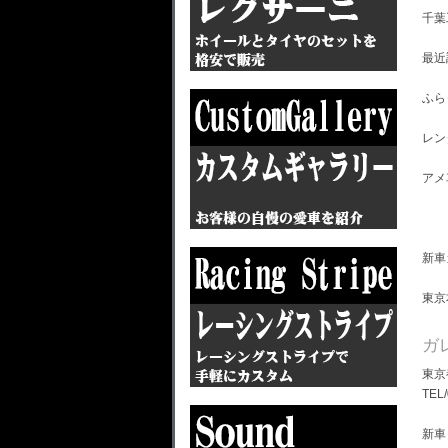
千葉
最近
ふら
レン
アメ
新車
東京
ガ
東京
TEL
新車