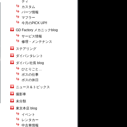
ティ
カスタム
パーツ情報
マフラー
今月のPICK UP!!
GD Factory メカニックblog
サービス情報
修理・メンテナンス
ステアリング
ダイバンタレント
ダイバン社長 blog
ひとりごと…
ボスの仕事
ボスの休日
ニュース＆トピックス
撮影車
未分類
東京本店 blog
イベント
レンタカー
中古車情報