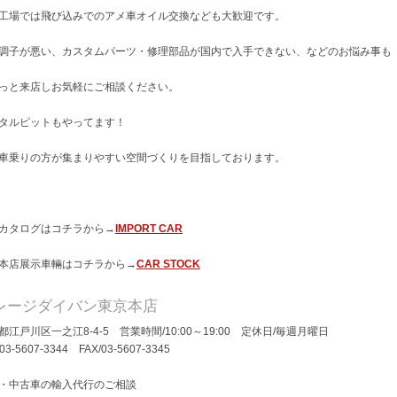
工場では飛び込みでのアメ車オイル交換なども大歓迎です。
調子が悪い、カスタムパーツ・修理部品が国内で入手できない、などのお悩み事も
っと来店しお気軽にご相談ください。
タルピットもやってます！
車乗りの方が集まりやすい空間づくりを目指しております。
カタログはコチラから→
IMPORT CAR
本店展示車輛はコチラから→
CAR STOCK
レージダイバン東京本店
都江戸川区一之江8-4-5 営業時間/10:00～19:00 定休日/毎週月曜日
/03-5607-3344 FAX/03-5607-3345
・中古車の輸入代行のご相談