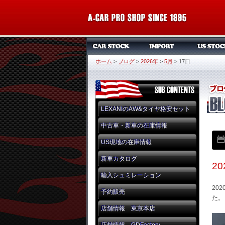
ホーム
>
ブログ
>
2026年
>
5月
>
17日
LEXANIのAW&タイヤ格安セット
中古車・新車の在庫情報
US現地の在庫情報
新車カタログ
2
輸入シュミレーション
20
予約販売
た。
店舗情報 東京本店