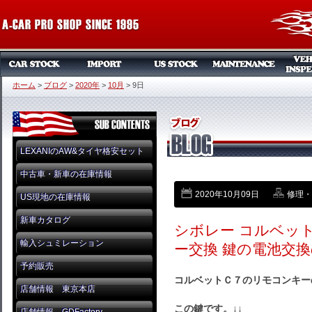
ホーム
>
ブログ
>
2020年
>
10月
>
9日
LEXANIのAW&タイヤ格安セット
中古車・新車の在庫情報
2020年10月09日
修理・
US現地の在庫情報
新車カタログ
シボレー コルベッ
輸入シュミレーション
ー交換 鍵の電池交換
予約販売
コルベットＣ７のリモコンキー
店舗情報 東京本店
この鍵です。↓↓