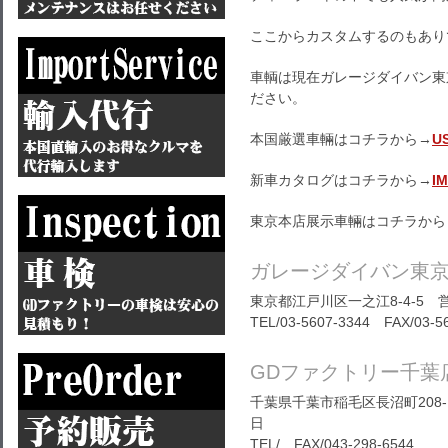
ここからカスタムするのもあり
車輌は現在ガレージダイバン東
ださい。
本国厳選車輛はコチラから→
U
新車カタログはコチラから→
I
東京本店展示車輛はコチラから
ガレージダイバン東
東京都江戸川区一之江8-4-5 営
TEL/03-5607-3344 FAX/03-5
GDファクトリー千葉
千葉県千葉市稲毛区長沼町208-1
日
TEL/ FAX/043-298-6544