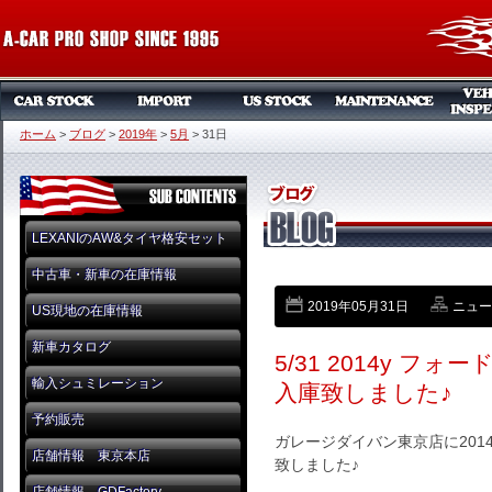
ホーム
>
ブログ
>
2019年
>
5月
>
31日
LEXANIのAW&タイヤ格安セット
中古車・新車の在庫情報
2019年05月31日
ニュー
US現地の在庫情報
新車カタログ
5/31 2014y 
輸入シュミレーション
入庫致しました♪
予約販売
ガレージダイバン東京店に201
店舗情報 東京本店
致しました♪